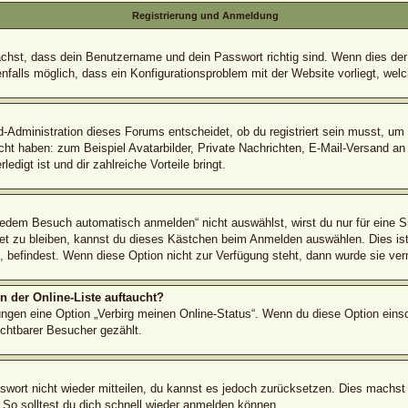
Registrierung und Anmeldung
ächst, dass dein Benutzername und dein Passwort richtig sind. Wenn dies der 
nfalls möglich, dass ein Konfigurationsproblem mit der Website vorliegt, wel
d-Administration dieses Forums entscheidet, ob du registriert sein musst, um B
icht haben: zum Beispiel Avatarbilder, Private Nachrichten, E-Mail-Versand an
edigt ist und dir zahlreiche Vorteile bringt.
dem Besuch automatisch anmelden“ nicht auswählst, wirst du nur für eine S
et zu bleiben, kannst du dieses Kästchen beim Anmelden auswählen. Dies ist
é, befindest. Wenn diese Option nicht zur Verfügung steht, dann wurde sie ver
 der Online-Liste auftaucht?
lungen eine Option „Verbirg meinen Online-Status“. Wenn du diese Option eins
ichtbarer Besucher gezählt.
sswort nicht wieder mitteilen, du kannst es jedoch zurücksetzen. Dies machst
 So solltest du dich schnell wieder anmelden können.