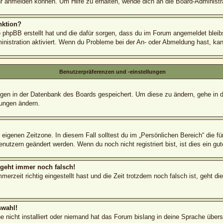
r anmelden können. Um Hilfe zu erhalten, wende dich an die Board-Administra
nktion?
e phpBB erstellt hat und die dafür sorgen, dass du im Forum angemeldet blei
inistration aktiviert. Wenn du Probleme bei der An- oder Abmeldung hast, ka
Benutzerpräferenzen und -einstellungen
lungen in der Datenbank des Boards gespeichert. Um diese zu ändern, gehe in 
lungen ändern.
 eigenen Zeitzone. In diesem Fall solltest du im „Persönlichen Bereich“ die fü
nutzern geändert werden. Wenn du noch nicht registriert bist, ist dies ein gute
r geht immer noch falsch!
erzeit richtig eingestellt hast und die Zeit trotzdem noch falsch ist, geht di
swahl!
 nicht installiert oder niemand hat das Forum bislang in deine Sprache überse