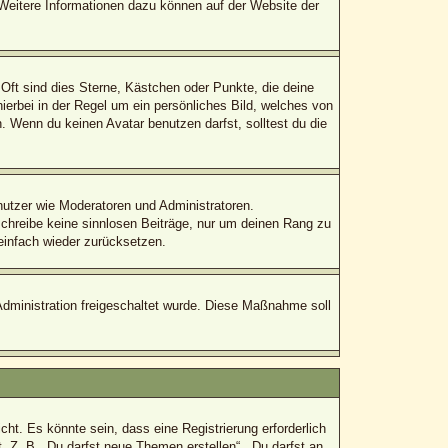
. Weitere Informationen dazu können auf der Website der
Oft sind dies Sterne, Kästchen oder Punkte, die deine
ierbei in der Regel um ein persönliches Bild, welches von
 Wenn du keinen Avatar benutzen darfst, solltest du die
enutzer wie Moderatoren und Administratoren.
schreibe keine sinnlosen Beiträge, nur um deinen Rang zu
einfach wieder zurücksetzen.
-Administration freigeschaltet wurde. Diese Maßnahme soll
t. Es könnte sein, dass eine Registrierung erforderlich
. Z. B. „Du darfst neue Themen erstellen“, „Du darfst an