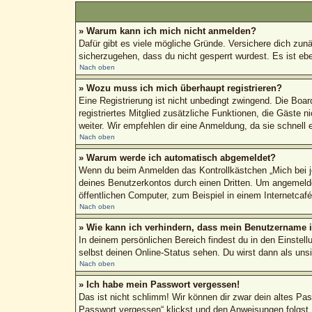
» Warum kann ich mich nicht anmelden?
Dafür gibt es viele mögliche Gründe. Versichere dich zun
sicherzugehen, dass du nicht gesperrt wurdest. Es ist ebe
Nach oben
» Wozu muss ich mich überhaupt registrieren?
Eine Registrierung ist nicht unbedingt zwingend. Die Boar
registriertes Mitglied zusätzliche Funktionen, die Gäste n
weiter. Wir empfehlen dir eine Anmeldung, da sie schnell erl
Nach oben
» Warum werde ich automatisch abgemeldet?
Wenn du beim Anmelden das Kontrollkästchen „Mich bei je
deines Benutzerkontos durch einen Dritten. Um angemeld
öffentlichen Computer, zum Beispiel in einem Internetcaf
Nach oben
» Wie kann ich verhindern, dass mein Benutzername in
In deinem persönlichen Bereich findest du in den Einstel
selbst deinen Online-Status sehen. Du wirst dann als uns
Nach oben
» Ich habe mein Passwort vergessen!
Das ist nicht schlimm! Wir können dir zwar dein altes Pa
Passwort vergessen“ klickst und den Anweisungen folgst.