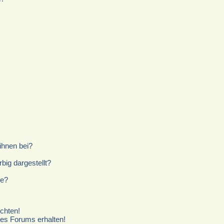
ihnen bei?
ig dargestellt?
te?
chten!
ses Forums erhalten!