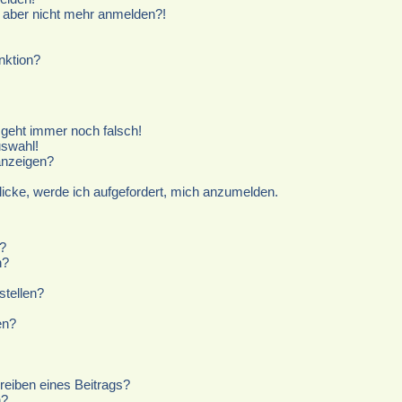
ch aber nicht mehr anmelden?!
nktion?
r geht immer noch falsch!
uswahl!
anzeigen?
licke, werde ich aufgefordert, mich anzumelden.
?
n?
stellen?
en?
reiben eines Beitrags?
n?