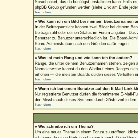
Sprachpaket, das du benötigst, installieren kann. Falls e
phpBB Group gefunden werden (siehe Link am Ende jeder 
Nach oben
» Wie kann ich ein Bild bei meinem Benutzernamen a
In der Beitragsansicht können zwei Bilder bei deinem Ben
Beitragszahl oder deinen Status im Forum angeben. Das and
Benutzer zu Benutzer unterschiedlich ist. Die Board-Admi
Board-Administration nach den Gründen dafür fragen.
Nach oben
» Was ist mein Rang und wie kann ich ihn ändern?
Ränge, die unter deinem Benutzernamen stehen, zeigen an,
Normalerweise kannst du den Wortlaut eines Ranges nicht 
erhöhen — die meisten Boards dulden dieses Verhalten ni
Nach oben
» Wenn ich bei einem Benutzer auf den E-Mail-Link kl
Nur registrierte Benutzer dürfen die foreninterne E-Mail-
den Missbrauch dieses Systems durch Gäste verhindern.
Nach oben
» Wie schreibe ich ein Thema?
Um eine neues Thema in einem Forum zu eröffnen, klicke a
ist, bevor du einen Beitrag schreiben kannst. Deine Berec