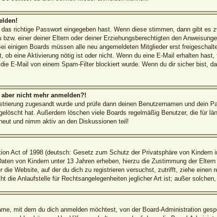
elden!
d das richtige Passwort eingegeben hast. Wenn diese stimmen, dann gibt es 
 bzw. einer deiner Eltern oder deiner Erziehungsberechtigten den Anweisungen 
 Bei einigen Boards müssen alle neu angemeldeten Mitglieder erst freigeschal
ilt, ob eine Aktivierung nötig ist oder nicht. Wenn du eine E-Mail erhalten has
die E-Mail von einem Spam-Filter blockiert wurde. Wenn du dir sicher bist, 
ch aber nicht mehr anmelden?!
egistrierung zugesandt wurde und prüfe dann deinen Benutzernamen und dein Pa
elöscht hat. Außerdem löschen viele Boards regelmäßig Benutzer, die für län
rneut und nimm aktiv an den Diskussionen teil!
on Act of 1998 (deutsch: Gesetz zum Schutz der Privatsphäre von Kindern im
 Daten von Kindern unter 13 Jahren erheben, hierzu die Zustimmung der Elter
r die Website, auf der du dich zu registrieren versuchst, zutrifft, ziehe einen
die Anlaufstelle für Rechtsangelegenheiten jeglicher Art ist; außer solchen,
ame, mit dem du dich anmelden möchtest, von der Board-Administration gespe