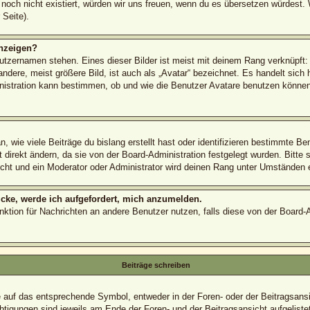
s noch nicht existiert, würden wir uns freuen, wenn du es übersetzen würdest
Seite).
nzeigen?
utzernamen stehen. Eines dieser Bilder ist meist mit deinem Rang verknüpft: 
ere, meist größere Bild, ist auch als „Avatar“ bezeichnet. Es handelt sich h
nistration kann bestimmen, ob und wie die Benutzer Avatare benutzen können.
 wie viele Beiträge du bislang erstellt hast oder identifizieren bestimmte B
direkt ändern, da sie von der Board-Administration festgelegt wurden. Bitte 
cht und ein Moderator oder Administrator wird deinen Rang unter Umständen 
icke, werde ich aufgefordert, mich anzumelden.
Funktion für Nachrichten an andere Benutzer nutzen, falls diese von der Board
Beiträge schreiben
uf das entsprechende Symbol, entweder in der Foren- oder der Beitragsansich
htigungen sind jeweils am Ende der Foren- und der Beitragsansicht aufgelistet