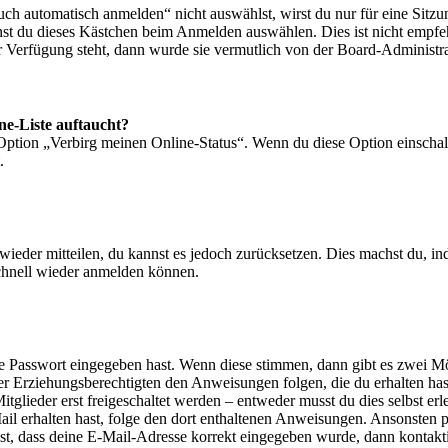
 automatisch anmelden“ nicht auswählst, wirst du nur für eine Sitzu
nst du dieses Kästchen beim Anmelden auswählen. Dies ist nicht empf
ur Verfügung steht, dann wurde sie vermutlich von der Board-Administra
ne-Liste auftaucht?
 Option „Verbirg meinen Online-Status“. Wenn du diese Option einschal
.
t wieder mitteilen, du kannst es jedoch zurücksetzen. Dies machst du, 
schnell wieder anmelden können.
ige Passwort eingegeben hast. Wenn diese stimmen, dann gibt es zwei 
iner Erziehungsberechtigten den Anweisungen folgen, die du erhalten hast
glieder erst freigeschaltet werden – entweder musst du dies selbst erl
-Mail erhalten hast, folge den dort enthaltenen Anweisungen. Ansonsten
st, dass deine E-Mail-Adresse korrekt eingegeben wurde, dann kontakti