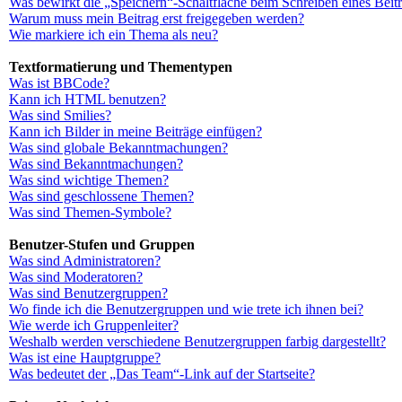
Was bewirkt die „Speichern“-Schaltfläche beim Schreiben eines Beit
Warum muss mein Beitrag erst freigegeben werden?
Wie markiere ich ein Thema als neu?
Textformatierung und Thementypen
Was ist BBCode?
Kann ich HTML benutzen?
Was sind Smilies?
Kann ich Bilder in meine Beiträge einfügen?
Was sind globale Bekanntmachungen?
Was sind Bekanntmachungen?
Was sind wichtige Themen?
Was sind geschlossene Themen?
Was sind Themen-Symbole?
Benutzer-Stufen und Gruppen
Was sind Administratoren?
Was sind Moderatoren?
Was sind Benutzergruppen?
Wo finde ich die Benutzergruppen und wie trete ich ihnen bei?
Wie werde ich Gruppenleiter?
Weshalb werden verschiedene Benutzergruppen farbig dargestellt?
Was ist eine Hauptgruppe?
Was bedeutet der „Das Team“-Link auf der Startseite?