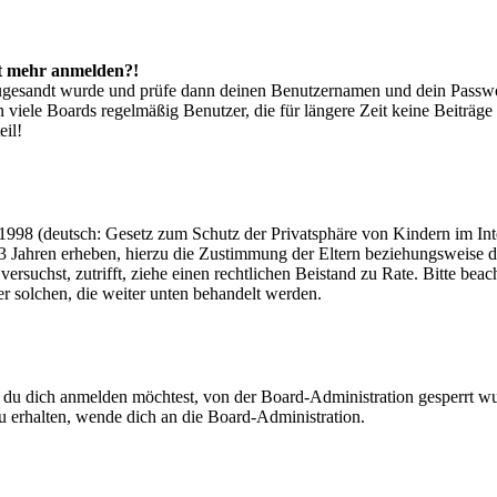
cht mehr anmelden?!
g zugesandt wurde und prüfe dann deinen Benutzernamen und dein Passwo
 viele Boards regelmäßig Benutzer, die für längere Zeit keine Beiträg
eil!
998 (deutsch: Gesetz zum Schutz der Privatsphäre von Kindern im Inter
3 Jahren erheben, hierzu die Zustimmung der Eltern beziehungsweise d
ren versuchst, zutrifft, ziehe einen rechtlichen Beistand zu Rate. Bitte
ßer solchen, die weiter unten behandelt werden.
 du dich anmelden möchtest, von der Board-Administration gesperrt wu
 erhalten, wende dich an die Board-Administration.