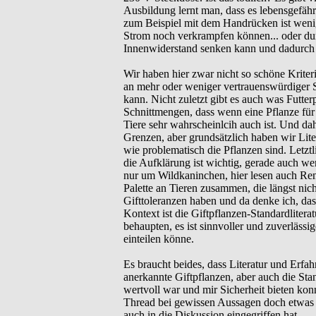
Ausbildung lernt man, dass es lebensgefähr
zum Beispiel mit dem Handrücken ist wenig
Strom noch verkrampfen können... oder d
Innenwiderstand senken kann und dadurch di
Wir haben hier zwar nicht so schöne Krite
an mehr oder weniger vertrauenswürdiger St
kann. Nicht zuletzt gibt es auch was Futt
Schnittmengen, dass wenn eine Pflanze für 
Tiere sehr wahrscheinlcih auch ist. Und dah
Grenzen, aber grundsätzlich haben wir Lit
wie problematisch die Pflanzen sind. Letzt
die Aufklärung ist wichtig, gerade auch we
nur um Wildkaninchen, hier lesen auch Renn
Palette an Tieren zusammen, die längst nic
Gifttoleranzen haben und da denke ich, das
Kontext ist die Giftpflanzen-Standardliterat
behaupten, es ist sinnvoller und zuverlässi
einteilen könne.
Es braucht beides, dass Literatur und Erfa
anerkannte Giftpflanzen, aber auch die Stan
wertvoll war und mir Sicherheit bieten konn
Thread bei gewissen Aussagen doch etwas 
auch in die Diskussion eingegriffen hat.