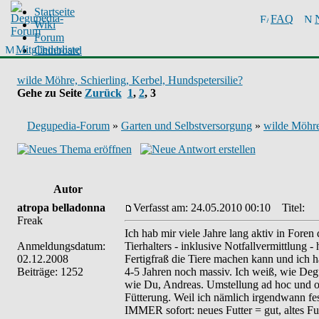
Startseite
FAQ
Wiki
Forum
Mitgliederliste
Chinboard
wilde Möhre, Schierling, Kerbel, Hundspetersilie?
Gehe zu Seite
Zurück
1
,
2
,
3
Degupedia-Forum
»
Garten und Selbstversorgung
»
wilde Möhre,
Autor
atropa belladonna
Verfasst am: 24.05.2010 00:10
Titel:
Freak
Ich hab mir viele Jahre lang aktiv in Foren
Anmeldungsdatum:
Tierhalters - inklusive Notfallvermittlung
02.12.2008
Fertigfraß die Tiere machen kann und ich 
Beiträge: 1252
4-5 Jahren noch massiv. Ich weiß, wie Deg
wie Du, Andreas. Umstellung ad hoc und 
Fütterung. Weil ich nämlich irgendwann fes
IMMER sofort: neues Futter = gut, altes Fu