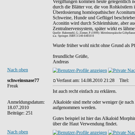
Vergiftungen kommen heute gelegentlich no
durch die Blätter vor, die von Rohköstlern
Überdosierung homöopathischer Aconiturn- E
Schweine, Hunde und Geflügel beschrieben; s
Aconitin wird durch Schleimhäute, aber auch
Zentralnervensystem, später wirkt es lähme
Quelle: Habermehl, G; Ziemer, P. (1999): Mitteleuropäische Giftpflanze
u.a.: Springer. ISBN 3-540-64810-0
Wurde früher wohl nicht ohne Grund als Pfe
freundliche Grüße,
Andreas
Nach oben
schweinsnase77
Verfasst am: 14.08.2010 21:28
Titel:
Freak
Ist auch recht einfach zu erklären.
Anmeldungsdatum:
Alkaloide sind mehr oder weniger (je nach A
18.07.2010
aufgenommen werden.
Beiträge: 251
Gutes beispiel ist hier das Alkaloid Morph
über die Haut Verwendung findet.
Nach oben