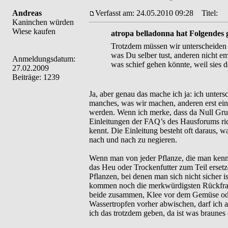
Andreas
Verfasst am: 24.05.2010 09:28
Titel:
Kaninchen würden
Wiese kaufen
atropa belladonna hat Folgendes 
Trotzdem müssen wir unterscheiden z
was Du selber tust, anderen nicht 
Anmeldungsdatum:
was schief gehen könnte, weil sies 
27.02.2009
Beiträge: 1239
Ja, aber genau das mache ich ja: ich unters
manches, was wir machen, anderen erst einm
werden. Wenn ich merke, dass da Null Grun
Einleitungen der FAQ’s des Hausforums ric
kennt. Die Einleitung besteht oft daraus, w
nach und nach zu negieren.
Wenn man von jeder Pflanze, die man kenn
das Heu oder Trockenfutter zum Teil erset
Pflanzen, bei denen man sich nicht sicher is
kommen noch die merkwürdigsten Rückfragen
beide zusammen, Klee vor dem Gemüse oder
Wassertropfen vorher abwischen, darf ich a
ich das trotzdem geben, da ist was braunes 