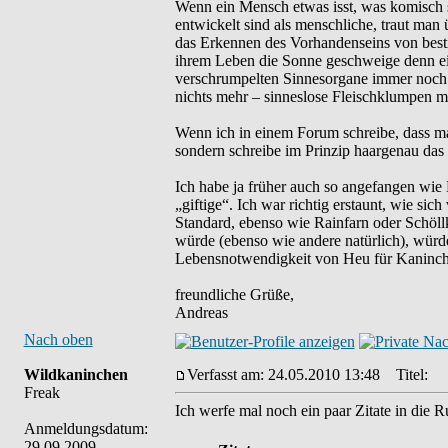
Wenn ein Mensch etwas isst, was komisch s
entwickelt sind als menschliche, traut man 
das Erkennen des Vorhandenseins von bes
ihrem Leben die Sonne geschweige denn ei
verschrumpelten Sinnesorgane immer noch 
nichts mehr – sinneslose Fleischklumpen m
Wenn ich in einem Forum schreibe, dass man
sondern schreibe im Prinzip haargenau das
Ich habe ja früher auch so angefangen wie 
„giftige“. Ich war richtig erstaunt, wie sic
Standard, ebenso wie Rainfarn oder Schöll
würde (ebenso wie andere natürlich), würd
Lebensnotwendigkeit von Heu für Kaninch
freundliche Grüße,
Andreas
Nach oben
Wildkaninchen
Verfasst am: 24.05.2010 13:48
Titel:
Freak
Ich werfe mal noch ein paar Zitate in die R
Anmeldungsdatum:
29.09.2009