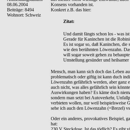
08.06.2004
Konsens vorhanden ist.
Beiträge: 8494
Konkret z.B. das hier:
Wohnort: Schweiz
Zitat:
Und damit fängts schon los - was ist
Gerade für Kaninchen ist die Robinie
Es ist sogar so, daß Kaninchen, die 
wie den berühmten Löwenzahn. Das G
will sogar soweit gehen zu behaupten
Umstellung gesünder und heilsamer 
Mensch, man kann sich doch das Leben auc
problematisch oder giftig ist kann duch ind
Löwenzahn gefährlich werden, aber ganz e
auch nicht, was alles gefährlich sein könn
Auswirkungen haben? Es käme doch niemand 
sondern man setzt bei Autoverkehr, Unfallp
verbieten wollen, nur weil beispielsweise 
sehe ich auch den Löwenzahn (=Brezel) vs. 
Oder ein anderes, provokatives Beispiel, g
hat:
230 V Steckdose. Ist das tödlich? Es gibt v