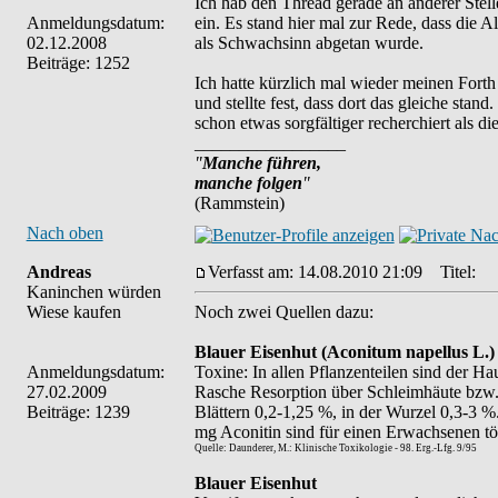
Ich hab den Thread gerade an anderer Stel
Anmeldungsdatum:
ein. Es stand hier mal zur Rede, dass die
02.12.2008
als Schwachsinn abgetan wurde.
Beiträge: 1252
Ich hatte kürzlich mal wieder meinen For
und stellte fest, dass dort das gleiche sta
schon etwas sorgfältiger recherchiert als d
_________________
"
Manche führen,
manche folgen
"
(Rammstein)
Nach oben
Andreas
Verfasst am: 14.08.2010 21:09
Titel:
Kaninchen würden
Wiese kaufen
Noch zwei Quellen dazu:
Blauer Eisenhut (Aconitum napellus L.)
Anmeldungsdatum:
Toxine: In allen Pflanzenteilen sind der Ha
27.02.2009
Rasche Resorption über Schleimhäute bzw.
Beiträge: 1239
Blättern 0,2-1,25 %, in der Wurzel 0,3-3 %.
mg Aconitin sind für einen Erwachsenen tö
Quelle: Daunderer, M.: Klinische Toxikologie - 98. Erg.-Lfg. 9/95
Blauer Eisenhut