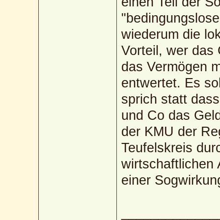
einen Teil der S
"bedingungslose
wiederum die lok
Vorteil, wer das
das Vermögen mi
entwertet. Es so
sprich statt da
und Co das Geld 
der KMU der Reg
Teufelskreis dur
wirtschaftliche
einer Sogwirkung
_____________