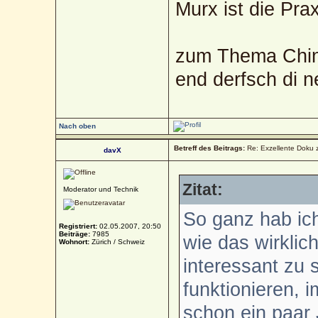
Murx ist die Prax
zum Thema Chin
end derfsch di 
Nach oben
Betreff des Beitrags:
Re: Exzellente Doku 
davX
Zitat:
Moderator und Technik
So ganz hab ich
Registriert:
02.05.2007, 20:50
Beiträge:
7985
wie das wirklic
Wohnort:
Zürich / Schweiz
interessant zu 
funktionieren, 
schon ein paar