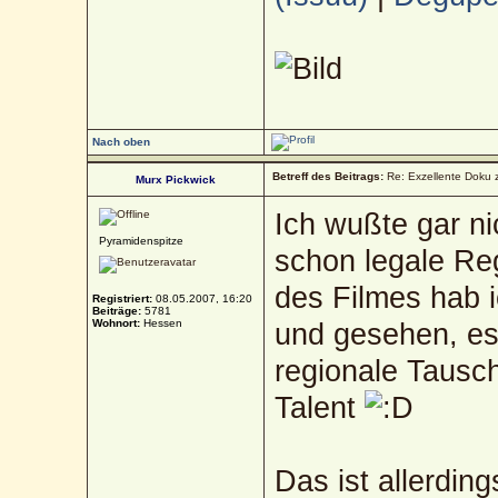
Nach oben
Betreff des Beitrags:
Re: Exzellente Doku 
Murx Pickwick
Ich wußte gar ni
Pyramidenspitze
schon legale Reg
des Filmes hab 
Registriert:
08.05.2007, 16:20
Beiträge:
5781
Wohnort:
Hessen
und gesehen, es
regionale Tausc
Talent
Das ist allerding