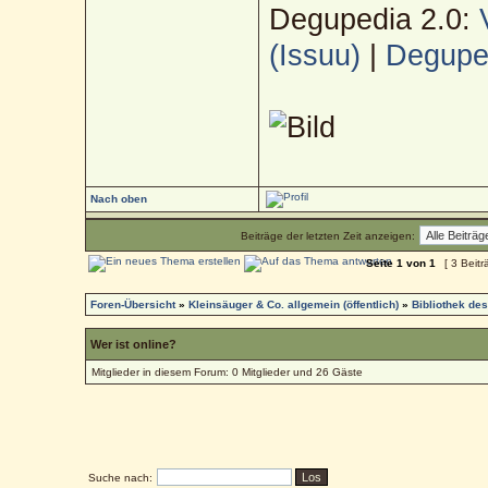
Degupedia 2.0:
(Issuu)
|
Deguped
Nach oben
Beiträge der letzten Zeit anzeigen:
Seite
1
von
1
[ 3 Beitr
Foren-Übersicht
»
Kleinsäuger & Co. allgemein (öffentlich)
»
Bibliothek de
Wer ist online?
Mitglieder in diesem Forum: 0 Mitglieder und 26 Gäste
Suche nach: