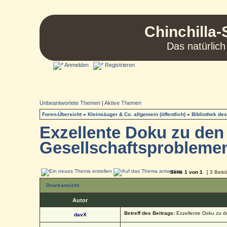
Chinchilla-
Das natürlich
Anmelden
Registrieren
Unbeantwortete Themen
|
Aktive Themen
Foren-Übersicht
»
Kleinsäuger & Co. allgemein (öffentlich)
»
Bibliothek de
Exzellente Doku zu den 
Gesellschaftsprobleme
Seite
1
von
1
[ 3 Beitr
Druckansicht
Autor
Betreff des Beitrags:
Exzellente Doku zu d
davX