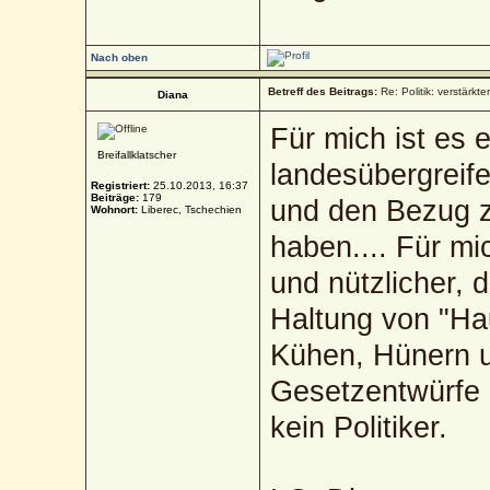
Nach oben
Betreff des Beitrags:
Re: Politik: verstärkt
Diana
Für mich ist es 
Breifallklatscher
landesübergreif
Registriert:
25.10.2013, 16:37
Beiträge:
179
und den Bezug z
Wohnort:
Liberec, Tschechien
haben.... Für mi
und nützlicher, d
Haltung von "Ha
Kühen, Hünern u
Gesetzentwürfe 
kein Politiker.