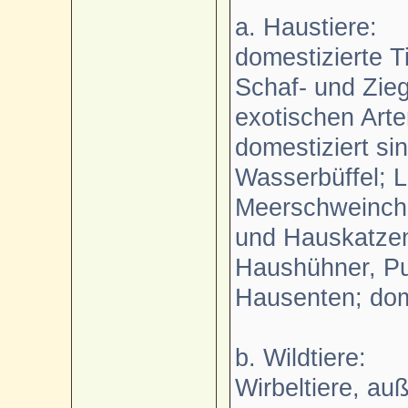
a. Haustiere:
domestizierte T
Schaf- und Zie
exotischen Arte
domestiziert si
Wasserbüffel; 
Meerschweinch
und Hauskatzen
Haushühner, Pu
Hausenten; dom
b. Wildtiere:
Wirbeltiere, au