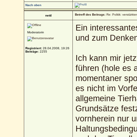
Nach oben
Betreff des Beitrags:
Re: Politik: verstärkt
nettl
Ein interessant
Moderatorin
und zum Denken
Registriert:
28.04.2008, 19:26
Beiträge:
2255
Ich kann mir jet
führen (hole es 
momentaner spon
es nicht im Vorf
allgemeine Tierh
Grundsätze fest
vornherein nur 
Haltungsbedingun