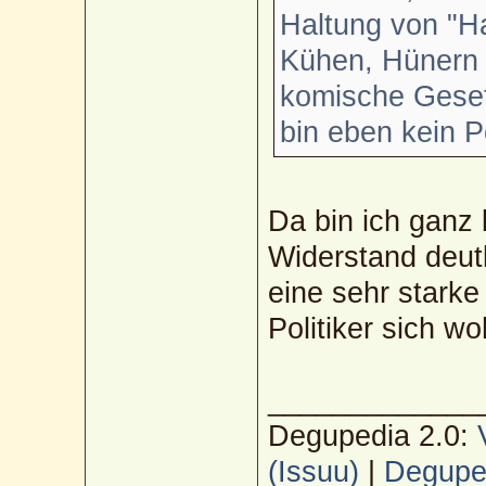
Haltung von "H
Kühen, Hünern 
komische Geset
bin eben kein Po
Da bin ich ganz b
Widerstand deutl
eine sehr starke
Politiker sich w
_____________
Degupedia 2.0:
(Issuu)
|
Deguped