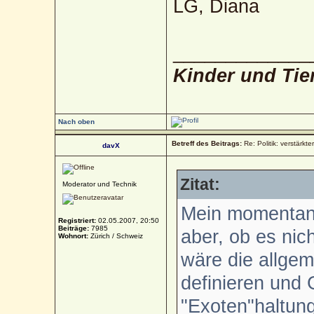
LG, Diana
_____________
Kinder und Tie
Nach oben
Betreff des Beitrags:
Re: Politik: verstärkt
davX
Zitat:
Moderator und Technik
Mein momentane
Registriert:
02.05.2007, 20:50
Beiträge:
7985
aber, ob es nic
Wohnort:
Zürich / Schweiz
wäre die allgem
definieren und 
"Exoten"haltung