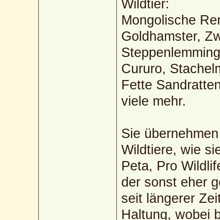
Wildtier:
Mongolische Re
Goldhamster, Zw
Steppenlemminge
Cururo, Stachel
Fette Sandratte
viele mehr.
Sie übernehmen 
Wildtiere, wie s
Peta, Pro Wildlif
der sonst eher 
seit längerer Ze
Haltung, wobei b