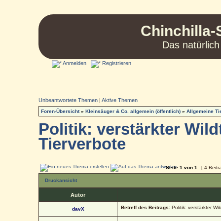
Chinchilla-
Das natürlich
Anmelden
Registrieren
Unbeantwortete Themen
|
Aktive Themen
Foren-Übersicht
»
Kleinsäuger & Co. allgemein (öffentlich)
»
Allgemeine T
Politik: verstärkter Wi
Tierverbote
Seite
1
von
1
[ 4 Beitr
Druckansicht
Autor
Betreff des Beitrags:
Politik: verstärkter W
davX