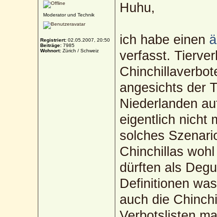
Huhu,
Moderator und Technik
ich habe einen
ä
Registriert:
02.05.2007, 20:50
Beiträge:
7985
Wohnort:
Zürich / Schweiz
verfasst. Tierve
Chinchillaverbo
angesichts der 
Niederlanden auf
eigentlich nicht 
solches Szenari
Chinchillas wohl
dürften als Degu
Definitionen was 
auch die Chinchi
Verbotslisten m