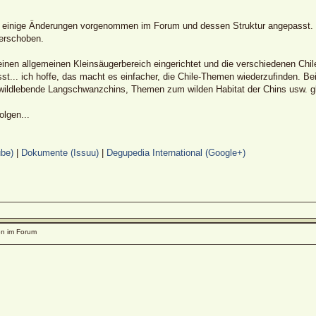
h einige Änderungen vorgenommen im Forum und dessen Struktur angepasst. E
verschoben.
inen allgemeinen Kleinsäugerbereich eingerichtet und die verschiedenen Chi
t... ich hoffe, das macht es einfacher, die Chile-Themen wiederzufinden. Be
wildlebende Langschwanzchins, Themen zum wilden Habitat der Chins usw. g
lgen...
be)
|
Dokumente (Issuu)
|
Degupedia International (Google+)
n im Forum