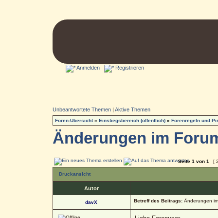
Anmelden
Registrieren
Unbeantwortete Themen
|
Aktive Themen
Foren-Übersicht
»
Einstiegsbereich (öffentlich)
»
Forenregeln und P
Änderungen im Foru
Seite
1
von
1
[ 
Druckansicht
Autor
Betreff des Beitrags:
Änderungen im
davX