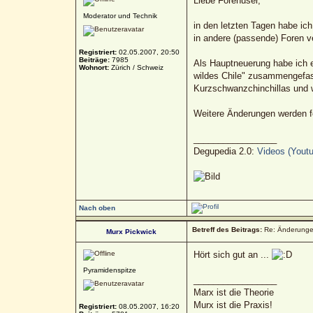
Liebe Forenuser,
Moderator und Technik
in den letzten Tagen habe ic
in andere (passende) Foren 
Registriert:
02.05.2007, 20:50
Beiträge:
7985
Als Hauptneuerung habe ich e
Wohnort:
Zürich / Schweiz
wildes Chile" zusammengefass
Kurzschwanzchinchillas und 
Weitere Änderungen werden fo
_________________
Degupedia 2.0:
Videos (Youtu
Nach oben
Betreff des Beitrags:
Re: Änderunge
Murx Pickwick
Hört sich gut an ...
Pyramidenspitze
_________________
Marx ist die Theorie
Murx ist die Praxis!
Registriert:
08.05.2007, 16:20