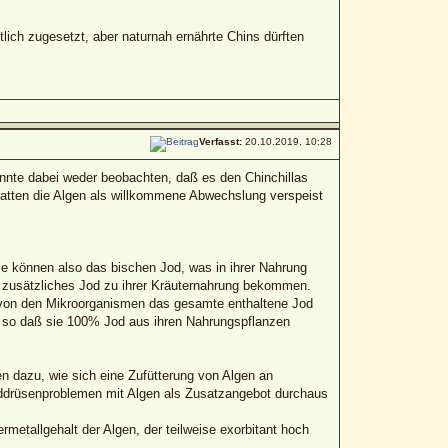
tlich zugesetzt, aber naturnah ernährte Chins dürften
Verfasst:
20.10.2019, 10:28
onnte dabei weder beobachten, daß es den Chinchillas
hatten die Algen als willkommene Abwechslung verspeist
ie können also das bischen Jod, was in ihrer Nahrung
n zusätzliches Jod zu ihrer Kräuternahrung bekommen.
h von den Mikroorganismen das gesamte enthaltene Jod
n, so daß sie 100% Jod aus ihren Nahrungspflanzen
n dazu, wie sich eine Zufütterung von Algen an
hilddrüsenproblemen mit Algen als Zusatzangebot durchaus
metallgehalt der Algen, der teilweise exorbitant hoch