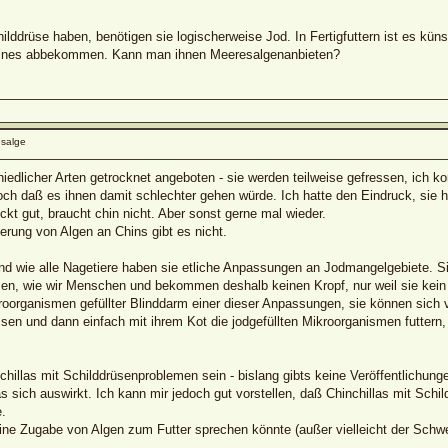
hilddrüse haben, benötigen sie logischerweise Jod. In Fertigfuttern ist es küns
eines abbekommen. Kann man ihnen Meeresalgenanbieten?
salge
iedlicher Arten getrocknet angeboten - sie werden teilweise gefressen, ich k
ch daß es ihnen damit schlechter gehen würde. Ich hatte den Eindruck, sie 
kt gut, braucht chin nicht. Aber sonst gerne mal wieder.
erung von Algen an Chins gibt es nicht.
 und wie alle Nagetiere haben sie etliche Anpassungen an Jodmangelgebiete. S
zen, wie wir Menschen und bekommen deshalb keinen Kropf, nur weil sie kei
ikroorganismen gefüllter Blinddarm einer dieser Anpassungen, sie können sic
ssen und dann einfach mit ihrem Kot die jodgefüllten Mikroorganismen futter
illas mit Schilddrüsenproblemen sein - bislang gibts keine Veröffentlichunge
as sich auswirkt. Ich kann mir jedoch gut vorstellen, daß Chinchillas mit Sc
.
ne Zugabe von Algen zum Futter sprechen könnte (außer vielleicht der Schwer