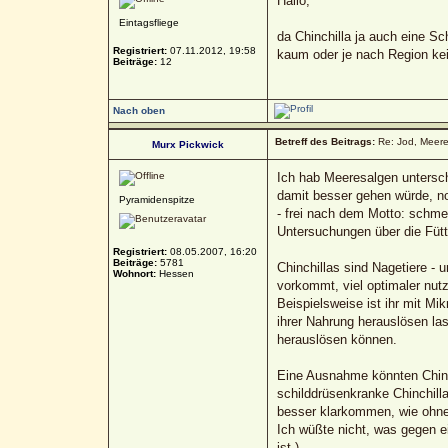
Hallo,
Eintagsfliege
da Chinchilla ja auch eine Sc
Registriert:
07.11.2012, 19:58
kaum oder je nach Region k
Beiträge:
12
Nach oben
Betreff des Beitrags:
Re: Jod, Meere
Murx Pickwick
Ich hab Meeresalgen untersch
damit besser gehen würde, no
Pyramidenspitze
- frei nach dem Motto: schmec
Untersuchungen über die Fütt
Registriert:
08.05.2007, 16:20
Beiträge:
5781
Chinchillas sind Nagetiere -
Wohnort:
Hessen
vorkommt, viel optimaler nut
Beispielsweise ist ihr mit M
ihrer Nahrung herauslösen la
herauslösen können.
Eine Ausnahme könnten Chinch
schilddrüsenkranke Chinchill
besser klarkommen, wie ohne
Ich wüßte nicht, was gegen ei
ist.)