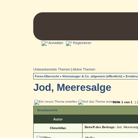
Anmelden
Registrieren
Unbeantwortete Themen
|
Aktive Themen
Foren-Übersicht
»
Kleinsäuger & Co. allgemein (öffentlich)
»
Ernähru
Jod, Meeresalge
Seite
1
von
1
[ 
Druckansicht
Autor
Betreff des Beitrags:
Jod, Meeresal
Chinchifan