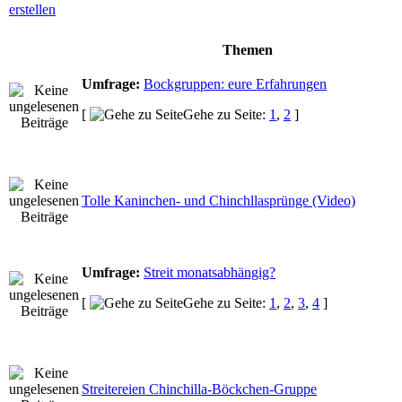
Themen
Umfrage:
Bockgruppen: eure Erfahrungen
[
Gehe zu Seite:
1
,
2
]
Tolle Kaninchen- und Chinchllasprünge (Video)
Umfrage:
Streit monatsabhängig?
[
Gehe zu Seite:
1
,
2
,
3
,
4
]
Streitereien Chinchilla-Böckchen-Gruppe