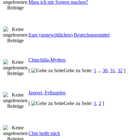
Muss ich mir Sorgen machen?
Eure (ungewöhlichen) Bestechungsmittel
Chinchilla-Mythen
[
Gehe zu Seite:
1
...
30
,
31
,
32
]
Jagerei, Fellzupfen
[
Gehe zu Seite:
1
,
2
]
Chin beißt mich