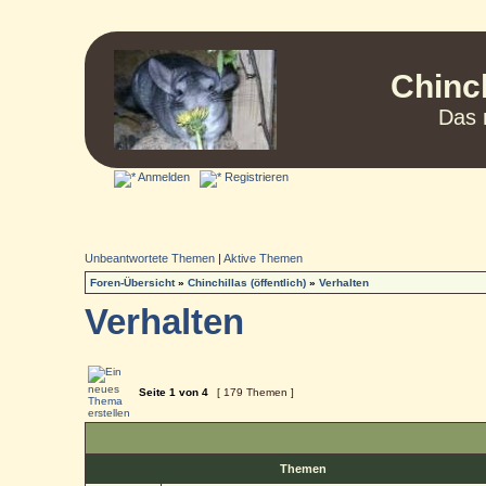
Chinc
Das 
Anmelden
Registrieren
Unbeantwortete Themen
|
Aktive Themen
Foren-Übersicht
»
Chinchillas (öffentlich)
»
Verhalten
Verhalten
Seite
1
von
4
[ 179 Themen ]
Themen