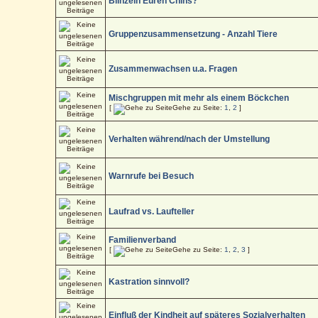
Blinzeln Euren Chins?
Gruppenzusammensetzung - Anzahl Tiere
Zusammenwachsen u.a. Fragen
Mischgruppen mit mehr als einem Böckchen
[
Gehe zu Seite:
1
,
2
]
Verhalten während/nach der Umstellung
Warnrufe bei Besuch
Laufrad vs. Laufteller
Familienverband
[
Gehe zu Seite:
1
,
2
,
3
]
Kastration sinnvoll?
Einfluß der Kindheit auf späteres Sozialverhalten