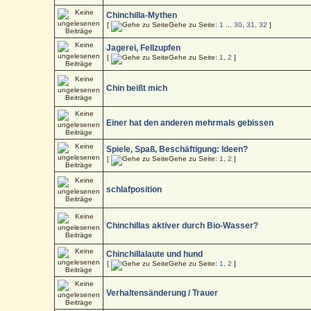
Chinchilla-Mythen
[
Gehe zu Seite:
1
...
30
,
31
,
32
]
Jagerei, Fellzupfen
[
Gehe zu Seite:
1
,
2
]
Chin beißt mich
Einer hat den anderen mehrmals gebissen
Spiele, Spaß, Beschäftigung: Ideen?
[
Gehe zu Seite:
1
,
2
]
schlafposition
Chinchillas aktiver durch Bio-Wasser?
Chinchillalaute und hund
[
Gehe zu Seite:
1
,
2
]
Verhaltensänderung / Trauer