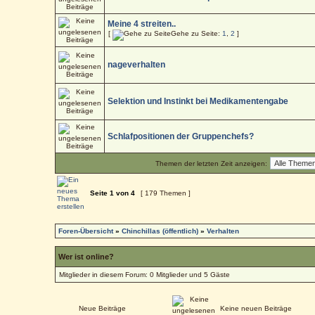
Meine 4 streiten..
[
Gehe zu Seite:
1
,
2
]
nageverhalten
Selektion und Instinkt bei Medikamentengabe
Schlafpositionen der Gruppenchefs?
Themen der letzten Zeit anzeigen:
Seite
1
von
4
[ 179 Themen ]
Foren-Übersicht
»
Chinchillas (öffentlich)
»
Verhalten
Wer ist online?
Mitglieder in diesem Forum: 0 Mitglieder und 5 Gäste
Neue Beiträge
Keine neuen Beiträge