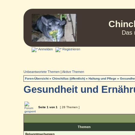
Chinc
Das 
Anmelden
Registrieren
Unbeantwortete Themen
|
Aktive Themen
Foren-Übersicht
»
Chinchillas (öffentlich)
»
Haltung und Pflege
»
Gesundhei
Gesundheit und Ernäh
Seite
1
von
1
[ 28 Themen ]
Themen
Bekanntmachungen