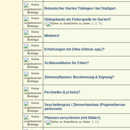
Botanischer Garten Tübingen / bei Stuttgart
Ginkgobaum als Futterquelle im Garten?
[
Gehe zu Seite:
1
,
2
,
3
]
Miniteich
Erfahrungen mit Ulme (Ulmus spp.)?
Schlüsselblume für Chins?
Zimmerpflanzen: Bestimmung & Eignung?
Pechnelke (Lychnis)?
Seychellengras / Zimmerbambus (Pogonatherum
paniceum)
Pflanzen verschicken (mit Bilder!)
[
Gehe zu Seite:
1
,
2
]