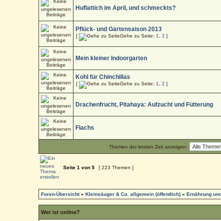
Huflattich im April, und schmeckts?
Pflück- und Gartensaison 2013
[
Gehe zu Seite:
1
,
2
]
Mein kleiner Indoorgarten
Kohl für Chinchillas
[
Gehe zu Seite:
1
,
2
]
Drachenfrucht, Pitahaya: Aufzucht und Fütterung
Flachs
Themen der letzten Zeit anzeigen:
Seite
1
von
5
[ 223 Themen ]
Foren-Übersicht
»
Kleinsäuger & Co. allgemein (öffentlich)
»
Ernährung und
Wer ist online?