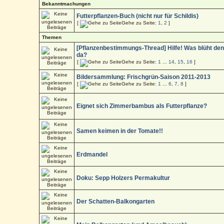
Bekanntmachungen
Futterpflanzen-Buch (nicht nur für Schildis)
[
Gehe zu Seite:
1
,
2
]
Themen
[Pflanzenbestimmungs-Thread] Hilfe! Was blüht de
da?
[
Gehe zu Seite:
1
...
14
,
15
,
16
]
Bildersammlung: Frischgrün-Saison 2011-2013
[
Gehe zu Seite:
1
...
6
,
7
,
8
]
Eignet sich Zimmerbambus als Futterpflanze?
Samen keimen in der Tomate!!
Erdmandel
Doku: Sepp Holzers Permakultur
Der Schatten-Balkongarten