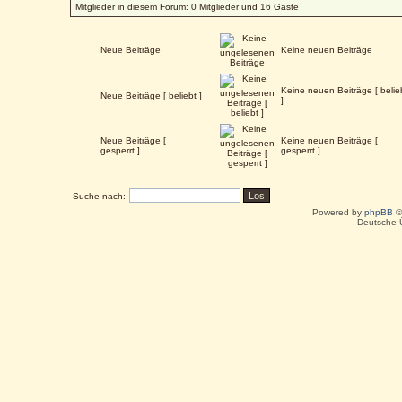
Mitglieder in diesem Forum: 0 Mitglieder und 16 Gäste
Neue Beiträge
Keine neuen Beiträge
Keine neuen Beiträge [ belie
Neue Beiträge [ beliebt ]
]
Neue Beiträge [
Keine neuen Beiträge [
gesperrt ]
gesperrt ]
Suche nach:
Powered by
phpBB
©
Deutsche 