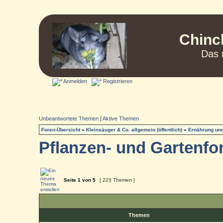
Chinc
Das 
Anmelden
Registrieren
Unbeantwortete Themen
|
Aktive Themen
Foren-Übersicht
»
Kleinsäuger & Co. allgemein (öffentlich)
»
Ernährung und
Pflanzen- und Gartenf
Seite
1
von
5
[ 223 Themen ]
Themen