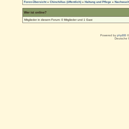
Foren-Übersicht
»
Chinchillas (öffentlich)
»
Haltung und Pflege
»
Nachwuc
Wer ist online?
Mitglieder in diesem Forum: 0 Mitglieder und 1 Gast
Powered by
phpBB
©
Deutsche 