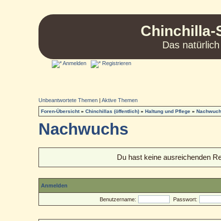
Chinchilla-
Das natürlich
Anmelden
Registrieren
Unbeantwortete Themen
|
Aktive Themen
Foren-Übersicht
»
Chinchillas (öffentlich)
»
Haltung und Pflege
»
Nachwuc
Nachwuchs
Du hast keine ausreichenden R
Anmelden
Benutzername:
Passwort: