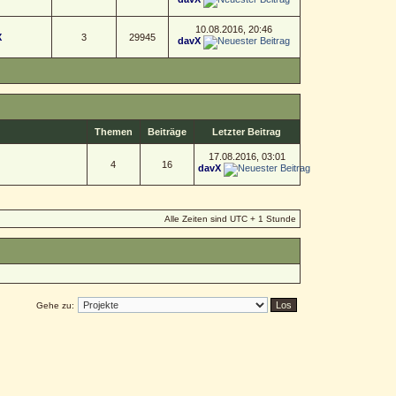
10.08.2016, 20:46
X
3
29945
davX
Themen
Beiträge
Letzter Beitrag
17.08.2016, 03:01
4
16
davX
Alle Zeiten sind UTC + 1 Stunde
Gehe zu: