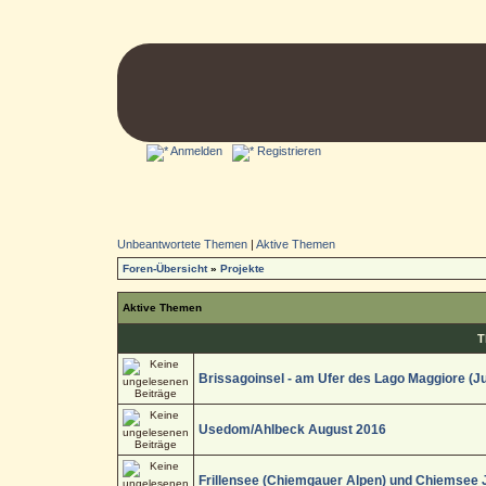
Anmelden
Registrieren
Unbeantwortete Themen
|
Aktive Themen
Foren-Übersicht
»
Projekte
Aktive Themen
T
Brissagoinsel - am Ufer des Lago Maggiore (Ju
Usedom/Ahlbeck August 2016
Frillensee (Chiemgauer Alpen) und Chiemsee J