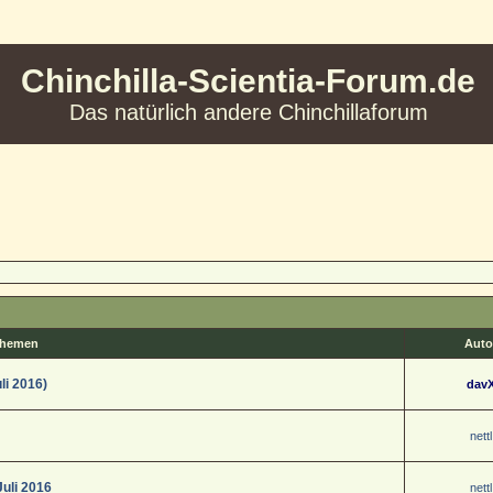
Chinchilla-Scientia-Forum.de
Das natürlich andere Chinchillaforum
hemen
Auto
li 2016)
dav
nettl
uli 2016
nettl