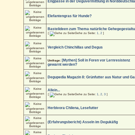
Engpässe in der Deguvermittlung in Norddeutschl
Elefantengras für Hunde?
Bastelideen zum Thema natürliche Gehegegestalt
[
Gehe zu Seite:
1
,
2
]
Vergleich Chinchillas und Degus
[Mythen] Soll in Foren vor Lernresistenz
Umfrage:
gewarnt werden?
Degupedia Magazin 8: Grünfutter aus Natur und Ga
Allein...
[
Gehe zu Seite:
1
,
2
,
3
]
Herbivora Chilena, Lesefutter
(Erfahrungsbericht) Asseln im Degukäfig