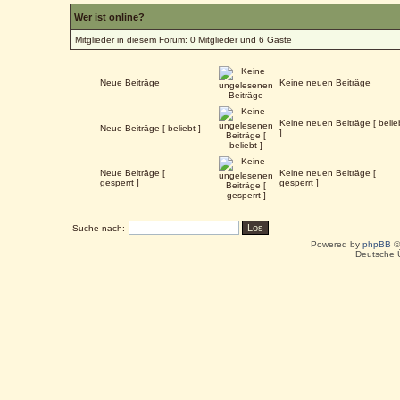
Wer ist online?
Mitglieder in diesem Forum: 0 Mitglieder und 6 Gäste
Neue Beiträge
Keine neuen Beiträge
Keine neuen Beiträge [ belie
Neue Beiträge [ beliebt ]
]
Neue Beiträge [
Keine neuen Beiträge [
gesperrt ]
gesperrt ]
Suche nach:
Powered by
phpBB
©
Deutsche 