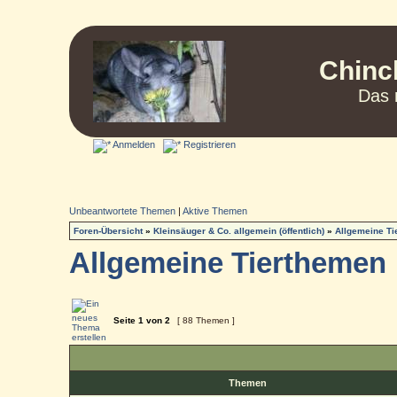
Chinc
Das 
Anmelden
Registrieren
Unbeantwortete Themen
|
Aktive Themen
Foren-Übersicht
»
Kleinsäuger & Co. allgemein (öffentlich)
»
Allgemeine T
Allgemeine Tierthemen
Seite
1
von
2
[ 88 Themen ]
Themen