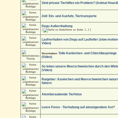
Sind private Tierhilfen ein Problem? (Animal Hoard
Zoll: Ein- und Ausfuhr, Tiertransporte
Degu Außernhaltung
[
Gehe zu Seite:
1
,
2
]
Laufverhalten von Degu auf Laufteller (slow motion
Video)
Tolle Kaninchen- und Chinchllasprünge
Verschoben:
(Video)
So leben unsere Meerschweinchen durch den Wint
(Video)
Ratgeber: Kaninchen und Meerschweinchen natur
füttern
Atemberaubende Tierfotos
Leere Foren - Tierhaltung auf absteigendem Ast?