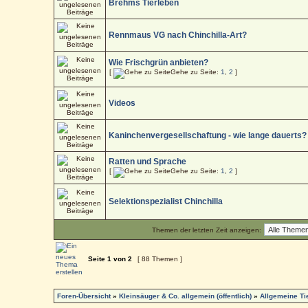
Brehms Tierleben
Rennmaus VG nach Chinchilla-Art?
Wie Frischgrün anbieten?
[
Gehe zu Seite:
1
,
2
]
Videos
Kaninchenvergesellschaftung - wie lange dauerts?
Ratten und Sprache
[
Gehe zu Seite:
1
,
2
]
Selektionspezialist Chinchilla
Themen der letzten Zeit anzeigen:
Seite
1
von
2
[ 88 Themen ]
Foren-Übersicht
»
Kleinsäuger & Co. allgemein (öffentlich)
»
Allgemeine T