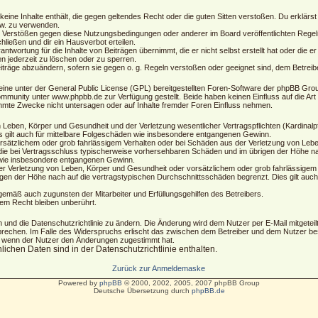
 keine Inhalte enthält, die gegen geltendes Recht oder die guten Sitten verstoßen. Du erklärs
zw. zu verwenden.
i Verstößen gegen diese Nutzungsbedingungen oder anderer im Board veröffentlichten Regel
ließen und dir ein Hausverbot erteilen.
ntwortung für die Inhalte von Beiträgen übernimmt, die er nicht selbst erstellt hat oder die
en jederzeit zu löschen oder zu sperren.
eiträge abzuändern, sofern sie gegen o. g. Regeln verstoßen oder geeignet sind, dem Betrei
eine unter der General Public License (GPL) bereitgestellten Foren-Software der phpBB Gr
munity unter www.phpbb.de zur Verfügung gestellt. Beide haben keinen Einfluss auf die Art
mmte Zwecke nicht untersagen oder auf Inhalte fremder Foren Einfluss nehmen.
 Leben, Körper und Gesundheit und der Verletzung wesentlicher Vertragspflichten (Kardinalpfl
es gilt auch für mittelbare Folgeschäden wie insbesondere entgangenen Gewinn.
rsätzlichem oder grob fahrlässigem Verhalten oder bei Schäden aus der Verletzung von Leb
auf die bei Vertragsschluss typischerweise vorhersehbaren Schäden und im übrigen der Höhe 
n wie insbesondere entgangenen Gewinn.
r Verletzung von Leben, Körper und Gesundheit oder vorsätzlichem oder grob fahrlässigem V
en der Höhe nach auf die vertragstypischen Durchschnittsschäden begrenzt. Dies gilt auch
gemäß auch zugunsten der Mitarbeiter und Erfüllungsgehilfen des Betreibers.
em Recht bleiben unberührt.
 und die Datenschutzrichtlinie zu ändern. Die Änderung wird dem Nutzer per E-Mail mitgeteilt
prechen. Im Falle des Widerspruchs erlischt das zwischen dem Betreiber und dem Nutzer bes
h, wenn der Nutzer den Änderungen zugestimmt hat.
chen Daten sind in der Datenschutzrichtlinie enthalten.
Zurück zur Anmeldemaske
Powered by
phpBB
© 2000, 2002, 2005, 2007 phpBB Group
Deutsche Übersetzung durch
phpBB.de