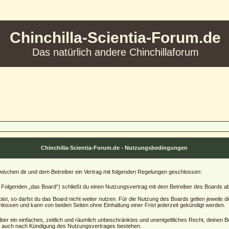
Chinchilla-Scientia-Forum.de
Das natürlich andere Chinchillaforum
Chinchilla-Scientia-Forum.de - Nutzungsbedingungen
 zwischen dir und dem Betreiber ein Vertrag mit folgenden Regelungen geschlossen:
im Folgenden „das Board“) schließt du einen Nutzungsvertrag mit dem Betreiber des Boards ab 
t, so darfst du das Board nicht weiter nutzen. Für die Nutzung des Boards gelten jeweils die
lossen und kann von beiden Seiten ohne Einhaltung einer Frist jederzeit gekündigt werden.
reiber ein einfaches, zeitlich und räumlich unbeschränktes und unentgeltliches Recht, deinen
bt auch nach Kündigung des Nutzungsvertrages bestehen.