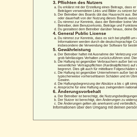
3. Pflichten des Nutzers
Du erklärst mit der Erstellung eines Beitrags, dass er
Beiträgen verwendeten Links und Bilder zu setzen b
Der Betreiber des Boards übt das Hausrecht aus. Be
oder dauerhaft von der Nutzung dieses Boards aussch
Du nimmst zur Kenntnis, dass der Betreiber keine Vera
Betreiber, dein Benutzerkonto, Beiträge und Funktion
Du gestattest dem Betreiber darüber hinaus, deine B
4. General Public License
Du nimmst zur Kenntnis, dass es sich bei phpBB um 
Informationen werden durch die deutschsprachige Com
insbesondere die Verwendung der Software für besti
5. Gewährleistung
Der Betreiber haftet mit Ausnahme der Verletzung von
grob fahrlässiges Verhalten zurückzuführen sind. Di
Die Haftung ist gegenüber Verbrauchern außer bei vo
wesentlicher Vertragspflichten (Kardinalpflichten) 
begrenzt. Dies gilt auch für mittelbare Folgeschäde
Die Haftung ist gegenüber Unternehmern außer bei de
typischerweise vorhersehbaren Schäden und im Übrig
Gewinn.
Die Haftungsbegrenzung der Absätze a bis c gilt sinn
Ansprüche für eine Haftung aus zwingendem national
6. Änderungsvorbehalt
Der Betreiber ist berechtigt, die Nutzungsbedingungen
Der Nutzer ist berechtigt, den Änderungen zu widers
Die Änderungen gelten als anerkannt und verbindlic
Informationen über den Umgang mit deinen persönli