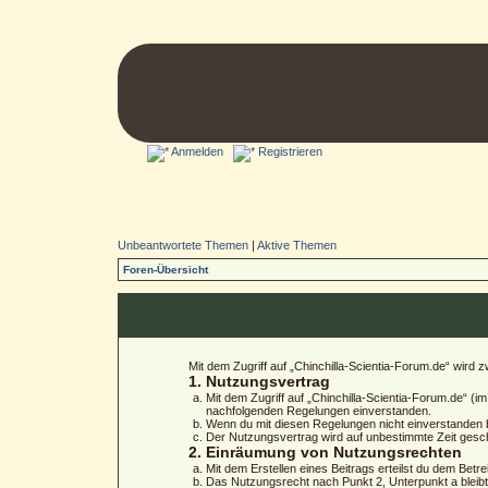
Anmelden
Registrieren
Unbeantwortete Themen
|
Aktive Themen
Foren-Übersicht
Mit dem Zugriff auf „Chinchilla-Scientia-Forum.de“ wird
1. Nutzungsvertrag
Mit dem Zugriff auf „Chinchilla-Scientia-Forum.de“ (
nachfolgenden Regelungen einverstanden.
Wenn du mit diesen Regelungen nicht einverstanden bis
Der Nutzungsvertrag wird auf unbestimmte Zeit gesch
2. Einräumung von Nutzungsrechten
Mit dem Erstellen eines Beitrags erteilst du dem Bet
Das Nutzungsrecht nach Punkt 2, Unterpunkt a blei