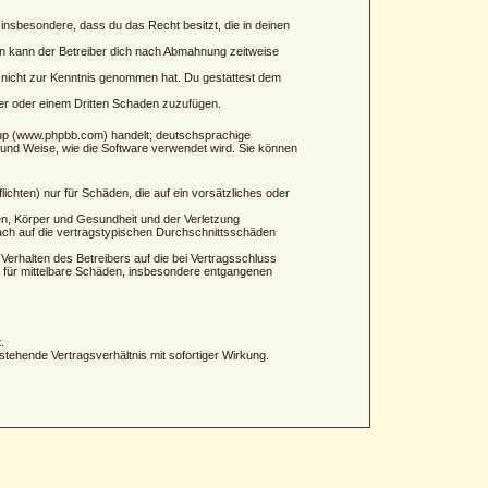
t insbesondere, dass du das Recht besitzt, die in deinen
n kann der Betreiber dich nach Abmahnung zeitweise
 er nicht zur Kenntnis genommen hat. Du gestattest dem
ber oder einem Dritten Schaden zuzufügen.
oup (www.phpbb.com) handelt; deutschsprachige
 und Weise, wie die Software verwendet wird. Sie können
ichten) nur für Schäden, die auf ein vorsätzliches oder
en, Körper und Gesundheit und der Verletzung
nach auf die vertragstypischen Durchschnittsschäden
erhalten des Betreibers auf die bei Vertragsschluss
 für mittelbare Schäden, insbesondere entgangenen
.
tehende Vertragsverhältnis mit sofortiger Wirkung.