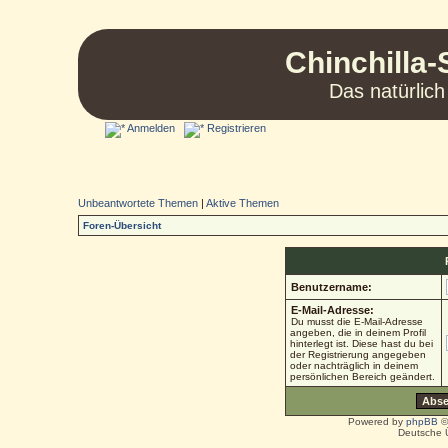
Chinchilla-
Das natürlich
Anmelden
Registrieren
Unbeantwortete Themen
|
Aktive Themen
Foren-Übersicht
Benutzername:
E-Mail-Adresse:
Du musst die E-Mail-Adresse
angeben, die in deinem Profil
hinterlegt ist. Diese hast du bei
der Registrierung angegeben
oder nachträglich in deinem
persönlichen Bereich geändert.
Powered by
phpBB
©
Deutsche 