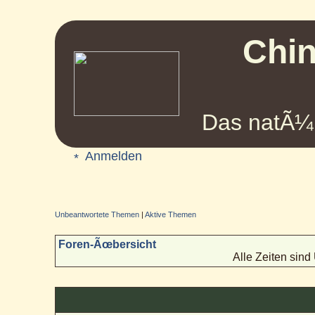
Chin
Das natÃ¼r
Anmelden
Unbeantwortete Themen
|
Aktive Themen
Foren-Ãœbersicht
Alle Zeiten sin