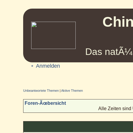
Chin
Das natÃ¼r
Anmelden
Unbeantwortete Themen
|
Aktive Themen
Foren-Ãœbersicht
Alle Zeiten sin