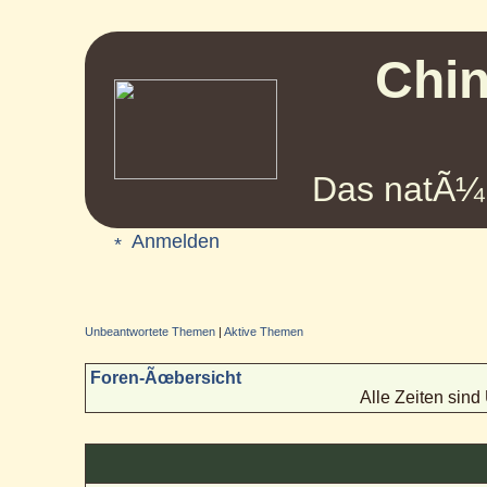
Chin
Das natÃ¼r
Anmelden
Unbeantwortete Themen
|
Aktive Themen
Foren-Ãœbersicht
Alle Zeiten sin