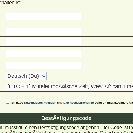
halten ist.
Ich habe
Nutzungsbedingungen
und
Datenschutzrichtlinie
gelesen und akzeptiere di
BestÃ¤tigungscode
, musst du einen BestÃ¤tigungscode angeben. Der Code ist in d
rmÃ¶gen verfÃ¼gst oder aus einem anderen Grund den Code nic