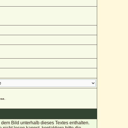
ese.
em Bild unterhalb dieses Textes enthalten.
ht lesen kannst, kontaktiere bitte die