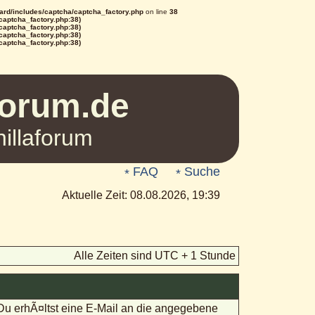
rd/includes/captcha/captcha_factory.php
on line
38
/captcha_factory.php:38)
/captcha_factory.php:38)
/captcha_factory.php:38)
/captcha_factory.php:38)
Forum.de
illaforum
FAQ
Suche
Aktuelle Zeit: 08.08.2026, 19:39
Alle Zeiten sind UTC + 1 Stunde
 Du erhÃ¤ltst eine E-Mail an die angegebene