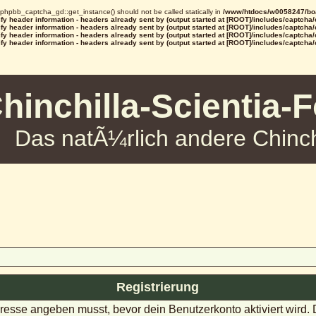
d phpbb_captcha_gd::get_instance() should not be called statically in
/www/htdocs/w0058247/boa
y header information - headers already sent by (output started at [ROOT]/includes/captcha
y header information - headers already sent by (output started at [ROOT]/includes/captcha
y header information - headers already sent by (output started at [ROOT]/includes/captcha
y header information - headers already sent by (output started at [ROOT]/includes/captcha
hinchilla-Scientia-
Das natÃ¼rlich andere Chinch
Registrierung
dresse angeben musst, bevor dein Benutzerkonto aktiviert wird.