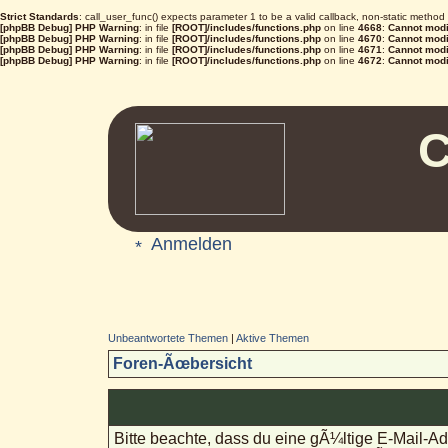
Strict Standards
: call_user_func() expects parameter 1 to be a valid callback, non-static metho
[phpBB Debug] PHP Warning
: in file
[ROOT]/includes/functions.php
on line
4668
:
Cannot modif
[phpBB Debug] PHP Warning
: in file
[ROOT]/includes/functions.php
on line
4670
:
Cannot modif
[phpBB Debug] PHP Warning
: in file
[ROOT]/includes/functions.php
on line
4671
:
Cannot modif
[phpBB Debug] PHP Warning
: in file
[ROOT]/includes/functions.php
on line
4672
:
Cannot modif
C
Anmelden
Unbeantwortete Themen
|
Aktive Themen
Foren-Ãœbersicht
Bitte beachte, dass du eine gÃ¼ltige E-Mail-A