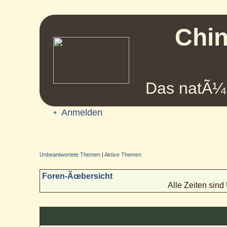
Chin
Das natÃ¼r
Anmelden
Unbeantwortete Themen
|
Aktive Themen
Foren-Ãœbersicht
Alle Zeiten sin