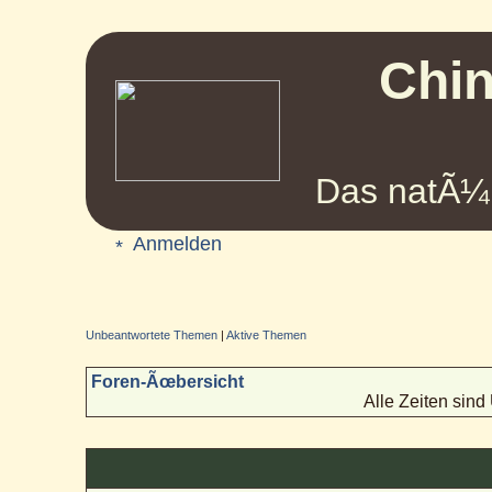
Chin
Das natÃ¼r
Anmelden
Unbeantwortete Themen
|
Aktive Themen
Foren-Ãœbersicht
Alle Zeiten sin