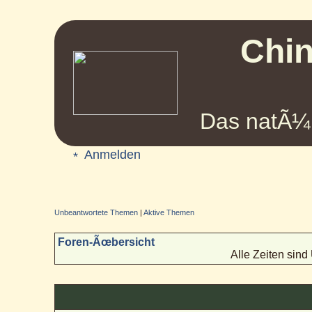
Chin
Das natÃ¼r
Anmelden
Unbeantwortete Themen
|
Aktive Themen
Foren-Ãœbersicht
Alle Zeiten sin