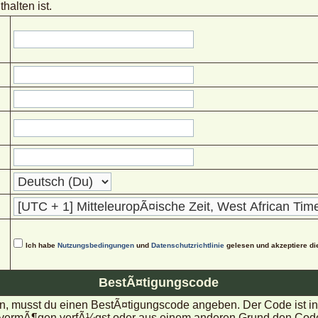
halten ist.
Ich habe
Nutzungsbedingungen
und
Datenschutzrichtlinie
gelesen und akzeptiere di
BestÃ¤tigungscode
, musst du einen BestÃ¤tigungscode angeben. Der Code ist in d
rmÃ¶gen verfÃ¼gst oder aus einem anderen Grund den Code nic