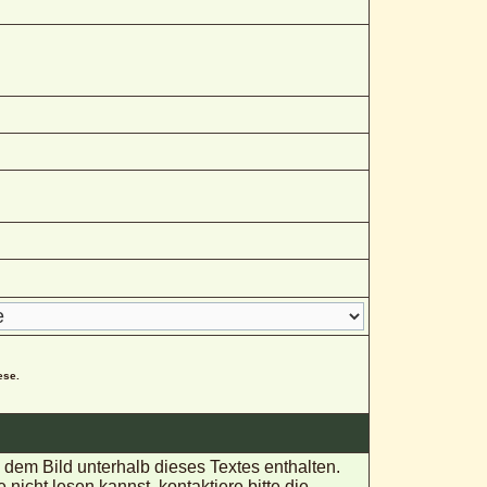
ese.
em Bild unterhalb dieses Textes enthalten.
ht lesen kannst, kontaktiere bitte die