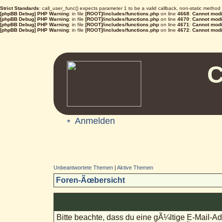
Strict Standards
: call_user_func() expects parameter 1 to be a valid callback, non-static metho
[phpBB Debug] PHP Warning
: in file
[ROOT]/includes/functions.php
on line
4668
:
Cannot modif
[phpBB Debug] PHP Warning
: in file
[ROOT]/includes/functions.php
on line
4670
:
Cannot modif
[phpBB Debug] PHP Warning
: in file
[ROOT]/includes/functions.php
on line
4671
:
Cannot modif
[phpBB Debug] PHP Warning
: in file
[ROOT]/includes/functions.php
on line
4672
:
Cannot modif
C
Anmelden
Unbeantwortete Themen
|
Aktive Themen
Foren-Ãœbersicht
Bitte beachte, dass du eine gÃ¼ltige E-Mail-A