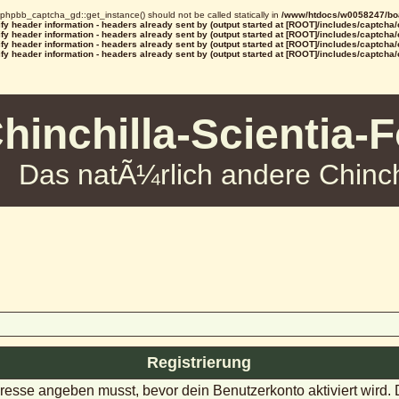
d phpbb_captcha_gd::get_instance() should not be called statically in
/www/htdocs/w0058247/boa
y header information - headers already sent by (output started at [ROOT]/includes/captcha
y header information - headers already sent by (output started at [ROOT]/includes/captcha
y header information - headers already sent by (output started at [ROOT]/includes/captcha
y header information - headers already sent by (output started at [ROOT]/includes/captcha
hinchilla-Scientia-
Das natÃ¼rlich andere Chinch
Registrierung
dresse angeben musst, bevor dein Benutzerkonto aktiviert wird.