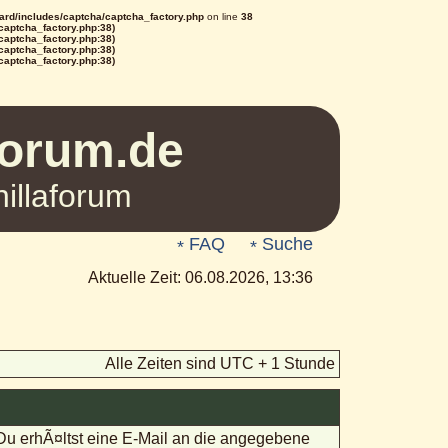
rd/includes/captcha/captcha_factory.php
on line
38
/captcha_factory.php:38)
/captcha_factory.php:38)
/captcha_factory.php:38)
/captcha_factory.php:38)
Forum.de
illaforum
FAQ
Suche
Aktuelle Zeit: 06.08.2026, 13:36
Alle Zeiten sind UTC + 1 Stunde
 Du erhÃ¤ltst eine E-Mail an die angegebene