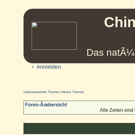
Chin
Das natÃ¼r
Anmelden
Unbeantwortete Themen
|
Aktive Themen
Foren-Ãœbersicht
Alle Zeiten sin