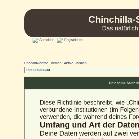
Chinchilla-
Das natürlich
Anmelden
Registrieren
Unbeantwortete Themen
|
Aktive Themen
Foren-Übersicht
Chinchilla-Scienti
Diese Richtlinie beschreibt, wie „Ch
verbundene Institutionen (im Folge
verwenden, die während deines Fo
Umfang und Art der Date
Deine Daten werden auf zwei ve