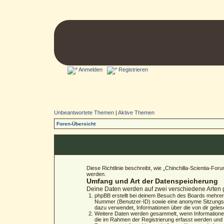
Anmelden
Registrieren
Unbeantwortete Themen
|
Aktive Themen
Foren-Übersicht
Diese Richtlinie beschreibt, wie „Chinchilla-Scientia-
werden.
Umfang und Art der Datenspeicherung
Deine Daten werden auf zwei verschiedene Arten
phpBB erstellt bei deinem Besuch des Boards mehrere 
Nummer (Benutzer-ID) sowie eine anonyme Sitzungs-N
dazu verwendet, Informationen über die von dir gele
Weitere Daten werden gesammelt, wenn Informationen a
die im Rahmen der Registrierung erfasst werden und 