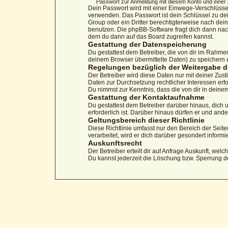
Passwort zur Anmeldung mit diesem Konto und einer p
Dein Passwort wird mit einer Einwege-Verschlüssel
verwenden. Das Passwort ist dein Schlüssel zu dei
Group oder ein Dritter berechtigterweise nach dei
benutzen. Die phpBB-Software fragt dich dann na
dem du dann auf das Board zugreifen kannst.
Gestattung der Datenspeicherung
Du gestattest dem Betreiber, die von dir im Rahm
deinem Browser übermittelte Daten) zu speichern 
Regelungen bezüglich der Weitergabe d
Der Betreiber wird diese Daten nur mit deiner Zust
Daten zur Durchsetzung rechtlicher Interessen erfo
Du nimmst zur Kenntnis, dass die von dir in deine
Gestattung der Kontaktaufnahme
Du gestattest dem Betreiber darüber hinaus, dich 
erforderlich ist. Darüber hinaus dürfen er und ande
Geltungsbereich dieser Richtlinie
Diese Richtlinie umfasst nur den Bereich der Sei
verarbeitet, wird er dich darüber gesondert informi
Auskunftsrecht
Der Betreiber erteilt dir auf Anfrage Auskunft, wel
Du kannst jederzeit die Löschung bzw. Sperrung dei