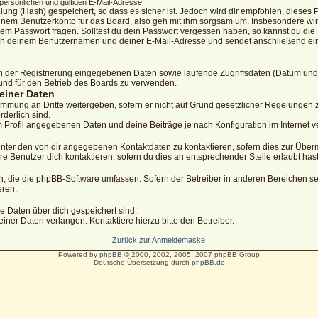
ersönlichen und gültigen E-Mail-Adresse.
ung (Hash) gespeichert, so dass es sicher ist. Jedoch wird dir empfohlen, dieses P
nem Benutzerkonto für das Board, also geh mit ihm sorgsam um. Insbesondere wird
nem Passwort fragen. Solltest du dein Passwort vergessen haben, so kannst du die
ch deinem Benutzernamen und deiner E-Mail-Adresse und sendet anschließend ein 
en der Registrierung eingegebenen Daten sowie laufende Zugriffsdaten (Datum und
und für den Betrieb des Boards zu verwenden.
einer Daten
immung an Dritte weitergeben, sofern er nicht auf Grund gesetzlicher Regelungen zu
rderlich sind.
m Profil angegebenen Daten und deine Beiträge je nach Konfiguration im Internet 
unter den von dir angegebenen Kontaktdaten zu kontaktieren, sofern dies zur Überm
re Benutzer dich kontaktieren, sofern du dies an entsprechender Stelle erlaubt hast
ten, die die phpBB-Software umfassen. Sofern der Betreiber in anderen Bereichen
eren.
che Daten über dich gespeichert sind.
ner Daten verlangen. Kontaktiere hierzu bitte den Betreiber.
Zurück zur Anmeldemaske
Powered by
phpBB
© 2000, 2002, 2005, 2007 phpBB Group
Deutsche Übersetzung durch
phpBB.de