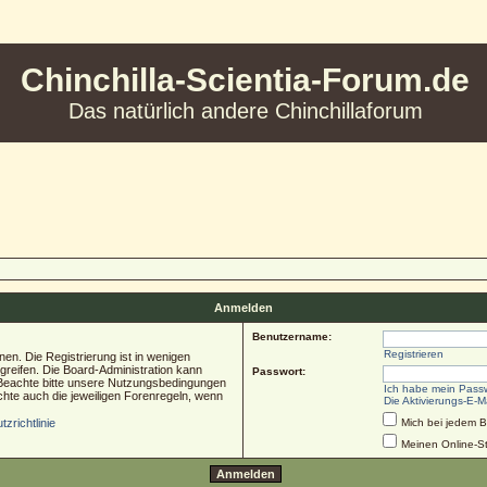
Chinchilla-Scientia-Forum.de
Das natürlich andere Chinchillaforum
Anmelden
Benutzername:
Registrieren
en. Die Registrierung ist in wenigen
ugreifen. Die Board-Administration kann
Passwort:
 Beachte bitte unsere Nutzungsbedingungen
Ich habe mein Pass
chte auch die jeweiligen Forenregeln, wenn
Die Aktivierungs-E-M
zrichtlinie
Mich bei jedem 
Meinen Online-St