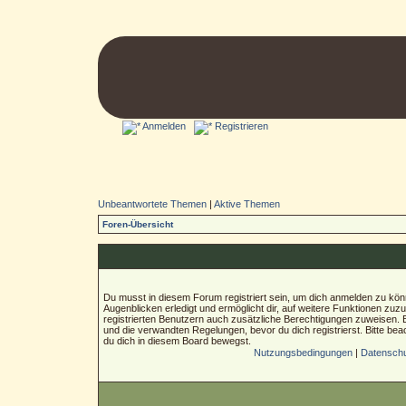
Anmelden
Registrieren
Unbeantwortete Themen
|
Aktive Themen
Foren-Übersicht
Du musst in diesem Forum registriert sein, um dich anmelden zu könn
Augenblicken erledigt und ermöglicht dir, auf weitere Funktionen zuz
registrierten Benutzern auch zusätzliche Berechtigungen zuweisen.
und die verwandten Regelungen, bevor du dich registrierst. Bitte bea
du dich in diesem Board bewegst.
Nutzungsbedingungen
|
Datenschut