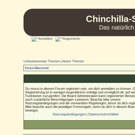
Chinchilla-
Das natürlich
Anmelden
Registrieren
Unbeantwortete Themen
|
Aktive Themen
Foren-Übersicht
Du musst in diesem Forum registriert sein, um dich anmelden zu können. D
Registrierung ist in wenigen Augenblicken erledigt und ermöglicht dir, auf we
Funktionen zuzugreifen. Die Board-Administration kann registrierten Benut
auch zusätzliche Berechtigungen zuweisen. Beachte bitte unsere
Nutzungsbedingungen und die verwandten Regelungen, bevor du dich regist
Bitte beachte auch die jeweiligen Forenregeln, wenn du dich in diesem Boa
bewegst.
Nutzungsbedingungen
|
Datenschutzrichtlinie