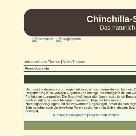
Chinchilla-
Das natürlich
Anmelden
Registrieren
Unbeantwortete Themen
|
Aktive Themen
Foren-Übersicht
Du musst in diesem Forum registriert sein, um dich anmelden zu können. D
Registrierung ist in wenigen Augenblicken erledigt und ermöglicht dir, auf we
Funktionen zuzugreifen. Die Board-Administration kann registrierten Benut
auch zusätzliche Berechtigungen zuweisen. Beachte bitte unsere
Nutzungsbedingungen und die verwandten Regelungen, bevor du dich regist
Bitte beachte auch die jeweiligen Forenregeln, wenn du dich in diesem Boa
bewegst.
Nutzungsbedingungen
|
Datenschutzrichtlinie