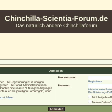
Chinchilla-Scientia-Forum.de
Das natürlich andere Chinchillaforum
Anmelden
Benutzername:
Registrieren
en. Die Registrierung ist in wenigen
ugreifen. Die Board-Administration kann
Passwort:
 Beachte bitte unsere Nutzungsbedingungen
Ich habe mein Pass
chte auch die jeweiligen Forenregeln, wenn
Die Aktivierungs-E-M
zrichtlinie
Mich bei jedem 
Meinen Online-St