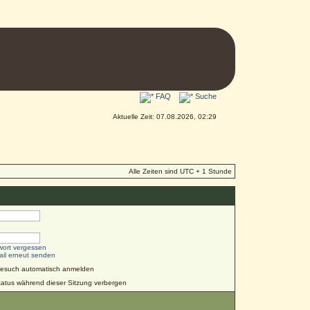
FAQ
Suche
Aktuelle Zeit: 07.08.2026, 02:29
Alle Zeiten sind UTC + 1 Stunde
wort vergessen
ail erneut senden
Besuch automatisch anmelden
atus während dieser Sitzung verbergen