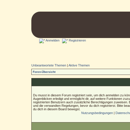
Anmelden
Registrieren
Unbeantwortete Themen
|
Aktive Themen
Foren-Übersicht
Du musst in diesem Forum registriert sein, um dich anmelden zu könn
Augenblicken erledigt und ermöglicht dir, auf weitere Funktionen zuz
registrierten Benutzern auch zusätzliche Berechtigungen zuweisen.
und die verwandten Regelungen, bevor du dich registrierst. Bitte bea
du dich in diesem Board bewegst.
Nutzungsbedingungen
|
Datenschut