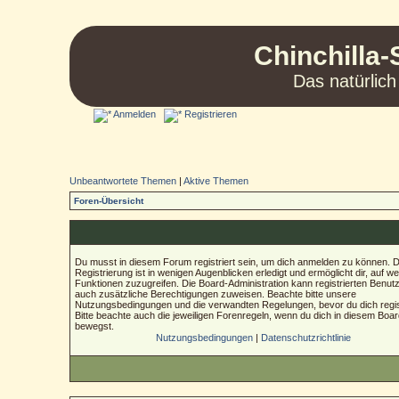
Chinchilla-
Das natürlich
Anmelden
Registrieren
Unbeantwortete Themen
|
Aktive Themen
Foren-Übersicht
Du musst in diesem Forum registriert sein, um dich anmelden zu können. D
Registrierung ist in wenigen Augenblicken erledigt und ermöglicht dir, auf we
Funktionen zuzugreifen. Die Board-Administration kann registrierten Benut
auch zusätzliche Berechtigungen zuweisen. Beachte bitte unsere
Nutzungsbedingungen und die verwandten Regelungen, bevor du dich regist
Bitte beachte auch die jeweiligen Forenregeln, wenn du dich in diesem Boa
bewegst.
Nutzungsbedingungen
|
Datenschutzrichtlinie