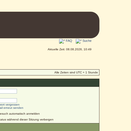
FAQ
Suche
Aktuelle Zeit: 08.08.2026, 10:49
Alle Zeiten sind UTC + 1 Stunde
wort vergessen
ail erneut senden
Besuch automatisch anmelden
atus während dieser Sitzung verbergen