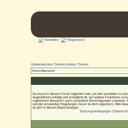
Anmelden
Registrieren
Unbeantwortete Themen
|
Aktive Themen
Foren-Übersicht
Du musst in diesem Forum registriert sein, um dich anmelden zu könn
Augenblicken erledigt und ermöglicht dir, auf weitere Funktionen zuz
registrierten Benutzern auch zusätzliche Berechtigungen zuweisen.
und die verwandten Regelungen, bevor du dich registrierst. Bitte bea
du dich in diesem Board bewegst.
Nutzungsbedingungen
|
Datenschut