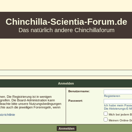
Chinchilla-Scientia-Forum.de
Das natürlich andere Chinchillaforum
Anmelden
Benutzername:
Registrieren
en. Die Registrierung ist in wenigen
ugreifen. Die Board-Administration kann
Passwort:
 Beachte bitte unsere Nutzungsbedingungen
Ich habe mein Pass
chte auch die jeweiligen Forenregeln, wenn
Die Aktivierungs-E-M
zrichtlinie
Mich bei jedem 
Meinen Online-St