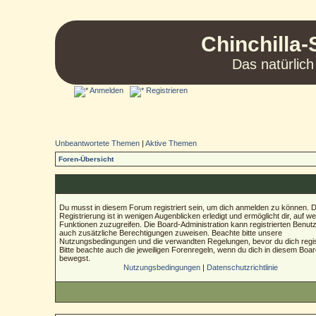
Chinchilla-
Das natürlich
Anmelden
Registrieren
Unbeantwortete Themen
|
Aktive Themen
Foren-Übersicht
Du musst in diesem Forum registriert sein, um dich anmelden zu können. D
Registrierung ist in wenigen Augenblicken erledigt und ermöglicht dir, auf we
Funktionen zuzugreifen. Die Board-Administration kann registrierten Benut
auch zusätzliche Berechtigungen zuweisen. Beachte bitte unsere
Nutzungsbedingungen und die verwandten Regelungen, bevor du dich regist
Bitte beachte auch die jeweiligen Forenregeln, wenn du dich in diesem Boa
bewegst.
Nutzungsbedingungen
|
Datenschutzrichtlinie