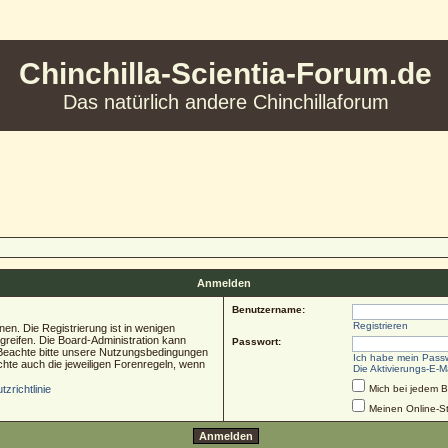
Chinchilla-Scientia-Forum.de
Das natürlich andere Chinchillaforum
Anmelden
Benutzername:
Registrieren
en. Die Registrierung ist in wenigen
ugreifen. Die Board-Administration kann
Passwort:
 Beachte bitte unsere Nutzungsbedingungen
Ich habe mein Pass
chte auch die jeweiligen Forenregeln, wenn
Die Aktivierungs-E-M
zrichtlinie
Mich bei jedem 
Meinen Online-St