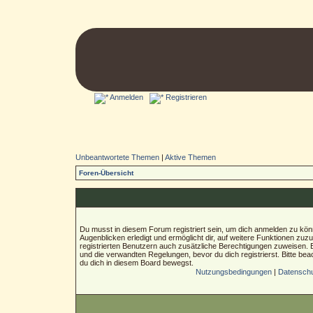
Anmelden
Registrieren
Unbeantwortete Themen
|
Aktive Themen
Foren-Übersicht
Du musst in diesem Forum registriert sein, um dich anmelden zu könn
Augenblicken erledigt und ermöglicht dir, auf weitere Funktionen zuz
registrierten Benutzern auch zusätzliche Berechtigungen zuweisen.
und die verwandten Regelungen, bevor du dich registrierst. Bitte bea
du dich in diesem Board bewegst.
Nutzungsbedingungen
|
Datenschut