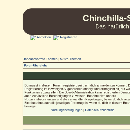
Chinchilla-
Das natürlich
Anmelden
Registrieren
Unbeantwortete Themen
|
Aktive Themen
Foren-Übersicht
Du musst in diesem Forum registriert sein, um dich anmelden zu können. D
Registrierung ist in wenigen Augenblicken erledigt und ermöglicht dir, auf we
Funktionen zuzugreifen. Die Board-Administration kann registrierten Benut
auch zusätzliche Berechtigungen zuweisen. Beachte bitte unsere
Nutzungsbedingungen und die verwandten Regelungen, bevor du dich regist
Bitte beachte auch die jeweiligen Forenregeln, wenn du dich in diesem Boa
bewegst.
Nutzungsbedingungen
|
Datenschutzrichtlinie