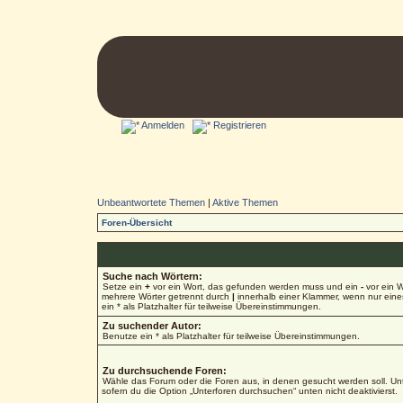
Anmelden
Registrieren
Unbeantwortete Themen
|
Aktive Themen
Foren-Übersicht
Suche nach Wörtern:
Setze ein
+
vor ein Wort, das gefunden werden muss und ein
-
vor ein W
mehrere Wörter getrennt durch
|
innerhalb einer Klammer, wenn nur ein
ein * als Platzhalter für teilweise Übereinstimmungen.
Zu suchender Autor:
Benutze ein * als Platzhalter für teilweise Übereinstimmungen.
Zu durchsuchende Foren:
Wähle das Forum oder die Foren aus, in denen gesucht werden soll. Unt
sofern du die Option „Unterforen durchsuchen“ unten nicht deaktivierst.