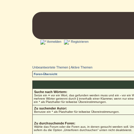
Anmelden
Registrieren
Unbeantwortete Themen
|
Aktive Themen
Foren-Übersicht
Suche nach Wörtern:
Setze ein
+
vor ein Wort, das gefunden werden muss und ein
-
vor ein W
mehrere Wörter getrennt durch
|
innerhalb einer Klammer, wenn nur ein
ein * als Platzhalter für teilweise Übereinstimmungen.
Zu suchender Autor:
Benutze ein * als Platzhalter für teilweise Übereinstimmungen.
Zu durchsuchende Foren:
Wähle das Forum oder die Foren aus, in denen gesucht werden soll. Unt
sofern du die Option „Unterforen durchsuchen“ unten nicht deaktivierst.