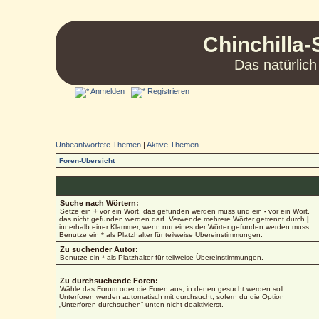
Chinchilla-
Das natürlich
Anmelden
Registrieren
Unbeantwortete Themen
|
Aktive Themen
Foren-Übersicht
Suche nach Wörtern:
Setze ein
+
vor ein Wort, das gefunden werden muss und ein
-
vor ein Wort,
das nicht gefunden werden darf. Verwende mehrere Wörter getrennt durch
|
innerhalb einer Klammer, wenn nur eines der Wörter gefunden werden muss.
Benutze ein * als Platzhalter für teilweise Übereinstimmungen.
Zu suchender Autor:
Benutze ein * als Platzhalter für teilweise Übereinstimmungen.
Zu durchsuchende Foren:
Wähle das Forum oder die Foren aus, in denen gesucht werden soll.
Unterforen werden automatisch mit durchsucht, sofern du die Option
„Unterforen durchsuchen“ unten nicht deaktivierst.