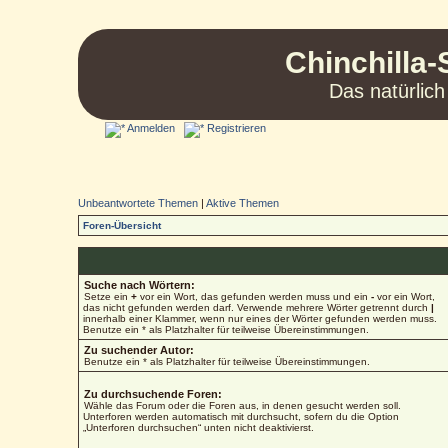
Chinchilla-
Das natürlich
Anmelden
Registrieren
Unbeantwortete Themen
|
Aktive Themen
Foren-Übersicht
Suche nach Wörtern:
Setze ein
+
vor ein Wort, das gefunden werden muss und ein
-
vor ein Wort,
das nicht gefunden werden darf. Verwende mehrere Wörter getrennt durch
|
innerhalb einer Klammer, wenn nur eines der Wörter gefunden werden muss.
Benutze ein * als Platzhalter für teilweise Übereinstimmungen.
Zu suchender Autor:
Benutze ein * als Platzhalter für teilweise Übereinstimmungen.
Zu durchsuchende Foren:
Wähle das Forum oder die Foren aus, in denen gesucht werden soll.
Unterforen werden automatisch mit durchsucht, sofern du die Option
„Unterforen durchsuchen“ unten nicht deaktivierst.