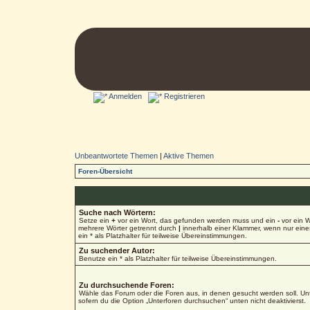
Anmelden
Registrieren
Unbeantwortete Themen
|
Aktive Themen
Foren-Übersicht
Suche nach Wörtern:
Setze ein
+
vor ein Wort, das gefunden werden muss und ein
-
vor ein W
mehrere Wörter getrennt durch
|
innerhalb einer Klammer, wenn nur ein
ein * als Platzhalter für teilweise Übereinstimmungen.
Zu suchender Autor:
Benutze ein * als Platzhalter für teilweise Übereinstimmungen.
Zu durchsuchende Foren:
Wähle das Forum oder die Foren aus, in denen gesucht werden soll. Unt
sofern du die Option „Unterforen durchsuchen“ unten nicht deaktivierst.