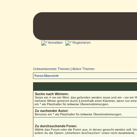
Anmelden
Registrieren
Unbeantwortete Themen
|
Aktive Themen
Foren-Übersicht
Suche nach Wörtern:
Setze ein
+
vor ein Wort, das gefunden werden muss und ein
-
vor ein W
mehrere Wörter getrennt durch
|
innerhalb einer Klammer, wenn nur ein
ein * als Platzhalter für teilweise Übereinstimmungen.
Zu suchender Autor:
Benutze ein * als Platzhalter für teilweise Übereinstimmungen.
Zu durchsuchende Foren:
Wähle das Forum oder die Foren aus, in denen gesucht werden soll. Unt
sofern du die Option „Unterforen durchsuchen“ unten nicht deaktivierst.