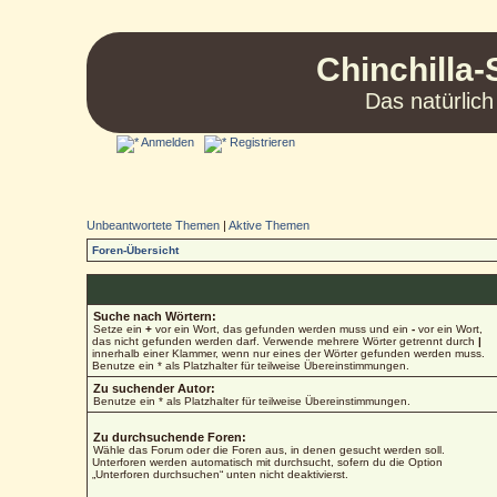
Chinchilla-
Das natürlich
Anmelden
Registrieren
Unbeantwortete Themen
|
Aktive Themen
Foren-Übersicht
Suche nach Wörtern:
Setze ein
+
vor ein Wort, das gefunden werden muss und ein
-
vor ein Wort,
das nicht gefunden werden darf. Verwende mehrere Wörter getrennt durch
|
innerhalb einer Klammer, wenn nur eines der Wörter gefunden werden muss.
Benutze ein * als Platzhalter für teilweise Übereinstimmungen.
Zu suchender Autor:
Benutze ein * als Platzhalter für teilweise Übereinstimmungen.
Zu durchsuchende Foren:
Wähle das Forum oder die Foren aus, in denen gesucht werden soll.
Unterforen werden automatisch mit durchsucht, sofern du die Option
„Unterforen durchsuchen“ unten nicht deaktivierst.