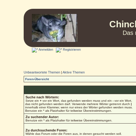
Chinc
Das 
Anmelden
Registrieren
Unbeantwortete Themen
|
Aktive Themen
Foren-Übersicht
Suche nach Wörtern:
Setze ein
+
vor ein Wort, das gefunden werden muss und ein
-
vor ein Wort,
das nicht gefunden werden darf. Verwende mehrere Wörter getrennt durch
|
innerhalb einer Klammer, wenn nur eines der Wörter gefunden werden muss.
Benutze ein * als Platzhalter für teilweise Übereinstimmungen.
Zu suchender Autor:
Benutze ein * als Platzhalter für teilweise Übereinstimmungen.
Zu durchsuchende Foren:
Wähle das Forum oder die Foren aus, in denen gesucht werden soll.