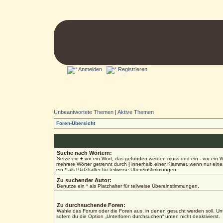
Anmelden
Registrieren
Unbeantwortete Themen
|
Aktive Themen
Foren-Übersicht
Suche nach Wörtern:
Setze ein
+
vor ein Wort, das gefunden werden muss und ein
-
vor ein W
mehrere Wörter getrennt durch
|
innerhalb einer Klammer, wenn nur ein
ein * als Platzhalter für teilweise Übereinstimmungen.
Zu suchender Autor:
Benutze ein * als Platzhalter für teilweise Übereinstimmungen.
Zu durchsuchende Foren:
Wähle das Forum oder die Foren aus, in denen gesucht werden soll. Unt
sofern du die Option „Unterforen durchsuchen“ unten nicht deaktivierst.