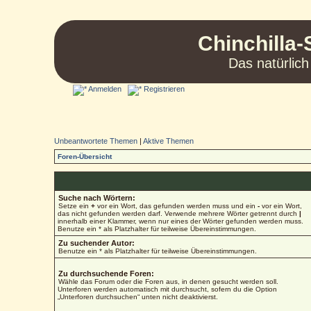
Chinchilla-
Das natürlich
Anmelden
Registrieren
Unbeantwortete Themen
|
Aktive Themen
Foren-Übersicht
Suche nach Wörtern:
Setze ein
+
vor ein Wort, das gefunden werden muss und ein
-
vor ein Wort,
das nicht gefunden werden darf. Verwende mehrere Wörter getrennt durch
|
innerhalb einer Klammer, wenn nur eines der Wörter gefunden werden muss.
Benutze ein * als Platzhalter für teilweise Übereinstimmungen.
Zu suchender Autor:
Benutze ein * als Platzhalter für teilweise Übereinstimmungen.
Zu durchsuchende Foren:
Wähle das Forum oder die Foren aus, in denen gesucht werden soll.
Unterforen werden automatisch mit durchsucht, sofern du die Option
„Unterforen durchsuchen“ unten nicht deaktivierst.