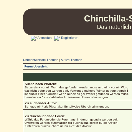
Chinchilla-
Das natürlich
Anmelden
Registrieren
Unbeantwortete Themen
|
Aktive Themen
Foren-Übersicht
Suche nach Wörtern:
Setze ein
+
vor ein Wort, das gefunden werden muss und ein
-
vor ein Wort,
das nicht gefunden werden darf. Verwende mehrere Wörter getrennt durch
|
innerhalb einer Klammer, wenn nur eines der Wörter gefunden werden muss.
Benutze ein * als Platzhalter für teilweise Übereinstimmungen.
Zu suchender Autor:
Benutze ein * als Platzhalter für teilweise Übereinstimmungen.
Zu durchsuchende Foren:
Wähle das Forum oder die Foren aus, in denen gesucht werden soll.
Unterforen werden automatisch mit durchsucht, sofern du die Option
„Unterforen durchsuchen“ unten nicht deaktivierst.