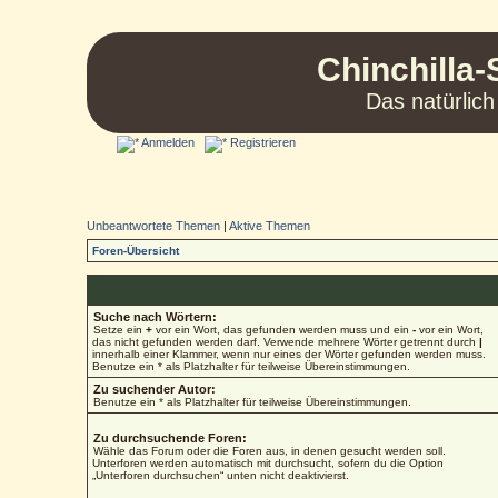
Chinchilla-
Das natürlich
Anmelden
Registrieren
Unbeantwortete Themen
|
Aktive Themen
Foren-Übersicht
Suche nach Wörtern:
Setze ein
+
vor ein Wort, das gefunden werden muss und ein
-
vor ein Wort,
das nicht gefunden werden darf. Verwende mehrere Wörter getrennt durch
|
innerhalb einer Klammer, wenn nur eines der Wörter gefunden werden muss.
Benutze ein * als Platzhalter für teilweise Übereinstimmungen.
Zu suchender Autor:
Benutze ein * als Platzhalter für teilweise Übereinstimmungen.
Zu durchsuchende Foren:
Wähle das Forum oder die Foren aus, in denen gesucht werden soll.
Unterforen werden automatisch mit durchsucht, sofern du die Option
„Unterforen durchsuchen“ unten nicht deaktivierst.