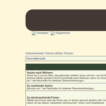
Anmelden
Registrieren
Unbeantwortete Themen
|
Aktive Themen
Foren-Übersicht
Suche nach Wörtern:
Setze ein
+
vor ein Wort, das gefunden werden muss und ein
-
vor ein W
mehrere Wörter getrennt durch
|
innerhalb einer Klammer, wenn nur ein
ein * als Platzhalter für teilweise Übereinstimmungen.
Zu suchender Autor:
Benutze ein * als Platzhalter für teilweise Übereinstimmungen.
Zu durchsuchende Foren:
Wähle das Forum oder die Foren aus, in denen gesucht werden soll. Unt
sofern du die Option „Unterforen durchsuchen“ unten nicht deaktivierst.