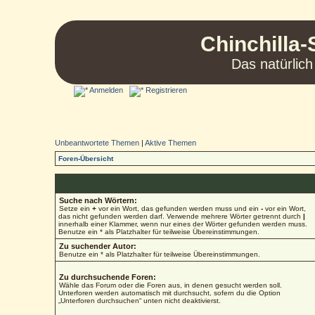
Chinchilla-
Das natürlich
Anmelden
Registrieren
Unbeantwortete Themen
|
Aktive Themen
Foren-Übersicht
Suche nach Wörtern:
Setze ein
+
vor ein Wort, das gefunden werden muss und ein
-
vor ein Wort,
das nicht gefunden werden darf. Verwende mehrere Wörter getrennt durch
|
innerhalb einer Klammer, wenn nur eines der Wörter gefunden werden muss.
Benutze ein * als Platzhalter für teilweise Übereinstimmungen.
Zu suchender Autor:
Benutze ein * als Platzhalter für teilweise Übereinstimmungen.
Zu durchsuchende Foren:
Wähle das Forum oder die Foren aus, in denen gesucht werden soll.
Unterforen werden automatisch mit durchsucht, sofern du die Option
„Unterforen durchsuchen“ unten nicht deaktivierst.